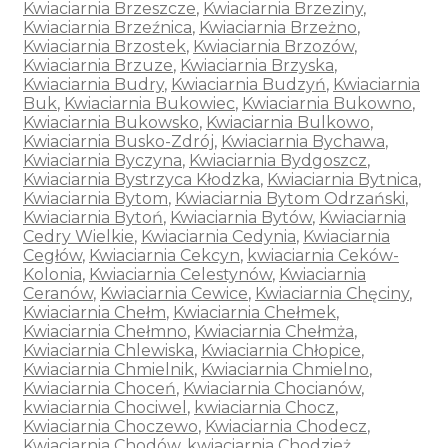
Kwiaciarnia Brzeszcze
,
Kwiaciarnia Brzeziny
,
Kwiaciarnia Brzeźnica
,
Kwiaciarnia Brzeżno
,
Kwiaciarnia Brzostek
,
Kwiaciarnia Brzozów
,
Kwiaciarnia Brzuze
,
Kwiaciarnia Brzyska
,
Kwiaciarnia Budry
,
Kwiaciarnia Budzyń
,
Kwiaciarnia
Buk
,
Kwiaciarnia Bukowiec
,
Kwiaciarnia Bukowno
,
Kwiaciarnia Bukowsko
,
Kwiaciarnia Bulkowo
,
Kwiaciarnia Busko-Zdrój
,
Kwiaciarnia Bychawa
,
Kwiaciarnia Byczyna
,
Kwiaciarnia Bydgoszcz
,
Kwiaciarnia Bystrzyca Kłodzka
,
Kwiaciarnia Bytnica
,
Kwiaciarnia Bytom
,
Kwiaciarnia Bytom Odrzański
,
Kwiaciarnia Bytoń
,
Kwiaciarnia Bytów
,
Kwiaciarnia
Cedry Wielkie
,
Kwiaciarnia Cedynia
,
Kwiaciarnia
Cegłów
,
Kwiaciarnia Cekcyn
,
kwiaciarnia Ceków-
Kolonia
,
Kwiaciarnia Celestynów
,
Kwiaciarnia
Ceranów
,
Kwiaciarnia Cewice
,
Kwiaciarnia Chęciny
,
Kwiaciarnia Chełm
,
Kwiaciarnia Chełmek
,
Kwiaciarnia Chełmno
,
Kwiaciarnia Chełmża
,
Kwiaciarnia Chlewiska
,
Kwiaciarnia Chłopice
,
Kwiaciarnia Chmielnik
,
Kwiaciarnia Chmielno
,
Kwiaciarnia Choceń
,
Kwiaciarnia Chocianów
,
kwiaciarnia Chociwel
,
kwiaciarnia Chocz
,
Kwiaciarnia Choczewo
,
Kwiaciarnia Chodecz
,
Kwiaciarnia Chodów
,
kwiaciarnia Chodzież
,