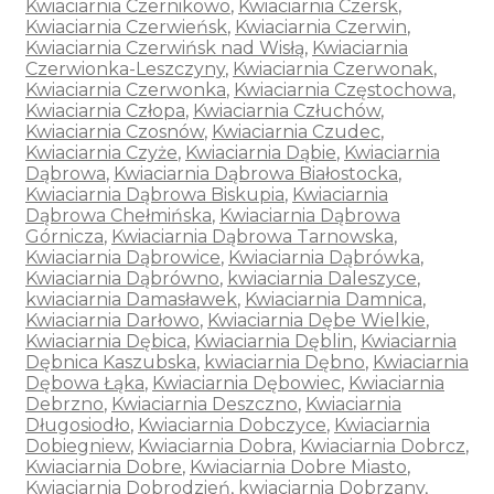
Kwiaciarnia Czernikowo
,
Kwiaciarnia Czersk
,
Kwiaciarnia Czerwieńsk
,
Kwiaciarnia Czerwin
,
Kwiaciarnia Czerwińsk nad Wisłą
,
Kwiaciarnia
Czerwionka-Leszczyny
,
Kwiaciarnia Czerwonak
,
Kwiaciarnia Czerwonka
,
Kwiaciarnia Częstochowa
,
Kwiaciarnia Człopa
,
Kwiaciarnia Człuchów
,
Kwiaciarnia Czosnów
,
Kwiaciarnia Czudec
,
Kwiaciarnia Czyże
,
Kwiaciarnia Dąbie
,
Kwiaciarnia
Dąbrowa
,
Kwiaciarnia Dąbrowa Białostocka
,
Kwiaciarnia Dąbrowa Biskupia
,
Kwiaciarnia
Dąbrowa Chełmińska
,
Kwiaciarnia Dąbrowa
Górnicza
,
Kwiaciarnia Dąbrowa Tarnowska
,
Kwiaciarnia Dąbrowice
,
Kwiaciarnia Dąbrówka
,
Kwiaciarnia Dąbrówno
,
kwiaciarnia Daleszyce
,
kwiaciarnia Damasławek
,
Kwiaciarnia Damnica
,
Kwiaciarnia Darłowo
,
Kwiaciarnia Dębe Wielkie
,
Kwiaciarnia Dębica
,
Kwiaciarnia Dęblin
,
Kwiaciarnia
Dębnica Kaszubska
,
kwiaciarnia Dębno
,
Kwiaciarnia
Dębowa Łąka
,
Kwiaciarnia Dębowiec
,
Kwiaciarnia
Debrzno
,
Kwiaciarnia Deszczno
,
Kwiaciarnia
Długosiodło
,
Kwiaciarnia Dobczyce
,
Kwiaciarnia
Dobiegniew
,
Kwiaciarnia Dobra
,
Kwiaciarnia Dobrcz
,
Kwiaciarnia Dobre
,
Kwiaciarnia Dobre Miasto
,
Kwiaciarnia Dobrodzień
,
kwiaciarnia Dobrzany
,