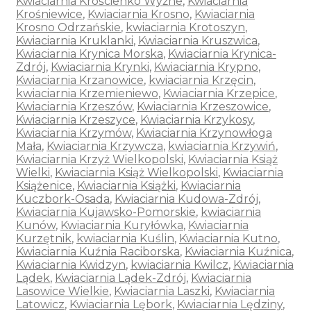
Kwiaciarnia Krościenko Wyżne
,
Kwiaciarnia
Krośniewice
,
Kwiaciarnia Krosno
,
Kwiaciarnia
Krosno Odrzańskie
,
kwiaciarnia Krotoszyn
,
Kwiaciarnia Kruklanki
,
Kwiaciarnia Kruszwica
,
Kwiaciarnia Krynica Morska
,
Kwiaciarnia Krynica-
Zdrój
,
Kwiaciarnia Krynki
,
Kwiaciarnia Krypno
,
Kwiaciarnia Krzanowice
,
kwiaciarnia Krzęcin
,
kwiaciarnia Krzemieniewo
,
Kwiaciarnia Krzepice
,
Kwiaciarnia Krzeszów
,
Kwiaciarnia Krzeszowice
,
Kwiaciarnia Krzeszyce
,
Kwiaciarnia Krzykosy
,
Kwiaciarnia Krzymów
,
Kwiaciarnia Krzynowłoga
Mała
,
Kwiaciarnia Krzywcza
,
kwiaciarnia Krzywiń
,
Kwiaciarnia Krzyż Wielkopolski
,
Kwiaciarnia Książ
Wielki
,
Kwiaciarnia Książ Wielkopolski
,
Kwiaciarnia
Książenice
,
Kwiaciarnia Książki
,
Kwiaciarnia
Kuczbork-Osada
,
Kwiaciarnia Kudowa-Zdrój
,
Kwiaciarnia Kujawsko-Pomorskie
,
kwiaciarnia
Kunów
,
Kwiaciarnia Kuryłówka
,
Kwiaciarnia
Kurzętnik
,
kwiaciarnia Kuślin
,
Kwiaciarnia Kutno
,
Kwiaciarnia Kuźnia Raciborska
,
Kwiaciarnia Kuźnica
,
Kwiaciarnia Kwidzyn
,
kwiaciarnia Kwilcz
,
Kwiaciarnia
Lądek
,
Kwiaciarnia Lądek-Zdrój
,
Kwiaciarnia
Lasowice Wielkie
,
Kwiaciarnia Laszki
,
Kwiaciarnia
Latowicz
,
Kwiaciarnia Lębork
,
Kwiaciarnia Lędziny
,