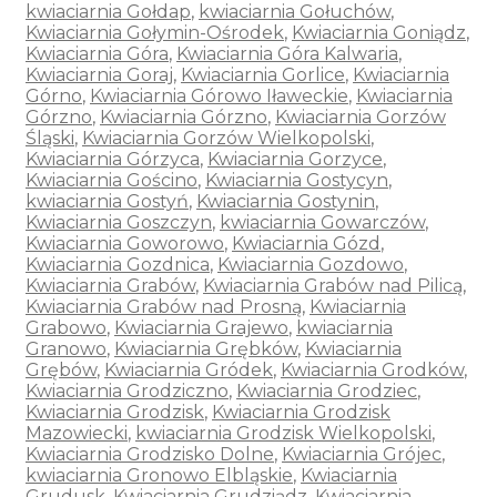
kwiaciarnia Gołdap
,
kwiaciarnia Gołuchów
,
Kwiaciarnia Gołymin-Ośrodek
,
Kwiaciarnia Goniądz
,
Kwiaciarnia Góra
,
Kwiaciarnia Góra Kalwaria
,
Kwiaciarnia Goraj
,
Kwiaciarnia Gorlice
,
Kwiaciarnia
Górno
,
Kwiaciarnia Górowo Iławeckie
,
Kwiaciarnia
Górzno
,
Kwiaciarnia Górzno
,
Kwiaciarnia Gorzów
Śląski
,
Kwiaciarnia Gorzów Wielkopolski
,
Kwiaciarnia Górzyca
,
Kwiaciarnia Gorzyce
,
Kwiaciarnia Gościno
,
Kwiaciarnia Gostycyn
,
kwiaciarnia Gostyń
,
Kwiaciarnia Gostynin
,
Kwiaciarnia Goszczyn
,
kwiaciarnia Gowarczów
,
Kwiaciarnia Goworowo
,
Kwiaciarnia Gózd
,
Kwiaciarnia Gozdnica
,
Kwiaciarnia Gozdowo
,
Kwiaciarnia Grabów
,
Kwiaciarnia Grabów nad Pilicą
,
Kwiaciarnia Grabów nad Prosną
,
Kwiaciarnia
Grabowo
,
Kwiaciarnia Grajewo
,
kwiaciarnia
Granowo
,
Kwiaciarnia Grębków
,
Kwiaciarnia
Grębów
,
Kwiaciarnia Gródek
,
Kwiaciarnia Grodków
,
Kwiaciarnia Grodziczno
,
Kwiaciarnia Grodziec
,
Kwiaciarnia Grodzisk
,
Kwiaciarnia Grodzisk
Mazowiecki
,
kwiaciarnia Grodzisk Wielkopolski
,
Kwiaciarnia Grodzisko Dolne
,
Kwiaciarnia Grójec
,
kwiaciarnia Gronowo Elbląskie
,
Kwiaciarnia
Grudusk
,
Kwiaciarnia Grudziądz
,
Kwiaciarnia