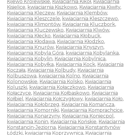
Kijewo Królewskie
,
Kwiaciarnia Kikół
,
Kwiaciarnia
Kisielice
,
kwiaciarnia Kiszkowo
,
Kwiaciarnia Kiwity
,
Kwiaciarnia Kleczew
,
Kwiaciarnia Klembów
,
Kwiaciarnia Kleszczele
,
kwiaciarnia Kleszczewo
,
kwiaciarnia Klimontów
,
Kwiaciarnia Kluczbork
,
Kwiaciarnia Kluczewsko
,
Kwiaciarnia Klwów
,
kwiaciarnia Kłecko
,
Kwiaciarnia Kłobuck
,
Kwiaciarnia Kłodawa
,
Kwiaciarnia Kłodzko
,
Kwiaciarnia Knurów
,
Kwiaciarnia Knyszyn
,
Kwiaciarnia Kobyla Góra
,
kwiaciarnia Kobylanka
,
Kwiaciarnia Kobylin
,
Kwiaciarnia Kobylnica
,
Kwiaciarnia Kobyłka
,
Kwiaciarnia Kock
,
Kwiaciarnia
Koczała
,
Kwiaciarnia Kolbudy
,
Kwiaciarnia
Kolbuszowa
,
kwiaciarnia Kolno
,
Kwiaciarnia
Kolonowskie
,
Kwiaciarnia Kolsko
,
Kwiaciarnia
Koluszki
,
kwiaciarnia Kołaczkowo
,
Kwiaciarnia
Kołaczyce
,
Kwiaciarnia Kołbaskowo
,
Kwiaciarnia
Kołbiel
,
Kwiaciarnia Kołczygłowy
,
kwiaciarnia Koło
,
Kwiaciarnia Kołobrzeg
,
Kwiaciarnia Komańcza
,
kwiaciarnia Komorniki
,
Kwiaciarnia Komprachcice
,
Kwiaciarnia Konarzyny
,
Kwiaciarnia Koniecpol
,
kwiaciarnia Konin
,
Kwiaciarnia Końskie
,
Kwiaciarnia
Konstancin-Jeziorna
,
Kwiaciarnia Konstantynów
Łódzki
,
kwiaciarnia Koprzywnica
,
Kwiaciarnia