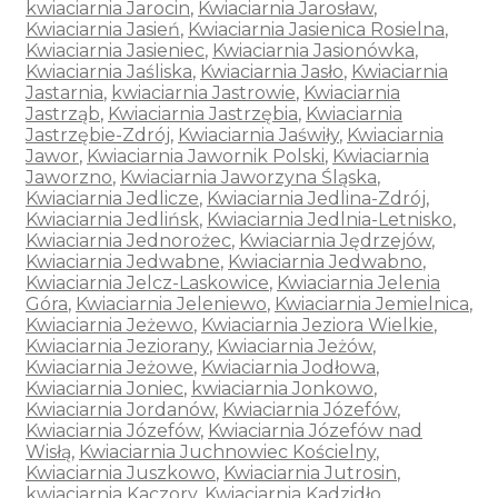
kwiaciarnia Jarocin
,
Kwiaciarnia Jarosław
,
Kwiaciarnia Jasień
,
Kwiaciarnia Jasienica Rosielna
,
Kwiaciarnia Jasieniec
,
Kwiaciarnia Jasionówka
,
Kwiaciarnia Jaśliska
,
Kwiaciarnia Jasło
,
Kwiaciarnia
Jastarnia
,
kwiaciarnia Jastrowie
,
Kwiaciarnia
Jastrząb
,
Kwiaciarnia Jastrzębia
,
Kwiaciarnia
Jastrzębie-Zdrój
,
Kwiaciarnia Jaświły
,
Kwiaciarnia
Jawor
,
Kwiaciarnia Jawornik Polski
,
Kwiaciarnia
Jaworzno
,
Kwiaciarnia Jaworzyna Śląska
,
Kwiaciarnia Jedlicze
,
Kwiaciarnia Jedlina-Zdrój
,
Kwiaciarnia Jedlińsk
,
Kwiaciarnia Jedlnia-Letnisko
,
Kwiaciarnia Jednorożec
,
Kwiaciarnia Jędrzejów
,
Kwiaciarnia Jedwabne
,
Kwiaciarnia Jedwabno
,
Kwiaciarnia Jelcz-Laskowice
,
Kwiaciarnia Jelenia
Góra
,
Kwiaciarnia Jeleniewo
,
Kwiaciarnia Jemielnica
,
Kwiaciarnia Jeżewo
,
Kwiaciarnia Jeziora Wielkie
,
Kwiaciarnia Jeziorany
,
Kwiaciarnia Jeżów
,
Kwiaciarnia Jeżowe
,
Kwiaciarnia Jodłowa
,
Kwiaciarnia Joniec
,
kwiaciarnia Jonkowo
,
Kwiaciarnia Jordanów
,
Kwiaciarnia Józefów
,
Kwiaciarnia Józefów
,
Kwiaciarnia Józefów nad
Wisłą
,
Kwiaciarnia Juchnowiec Kościelny
,
Kwiaciarnia Juszkowo
,
Kwiaciarnia Jutrosin
,
kwiaciarnia Kaczory
,
Kwiaciarnia Kadzidło
,