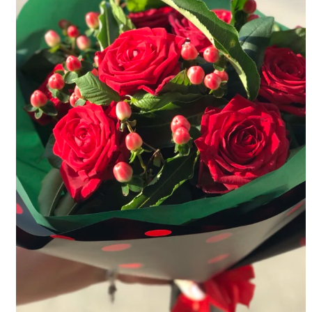
Kwiaty doniczkowe
Rodzaje kwiatów
Peonii
Eustoma
Róże
Hortensja
Kolorowa gipsówka
Frezja
Storczyki cięte
Lilii
Alstromeria
Goździki
Gerbery
Tulipany
Kolorowa gipsówka
Wiązanki pogrzebowe