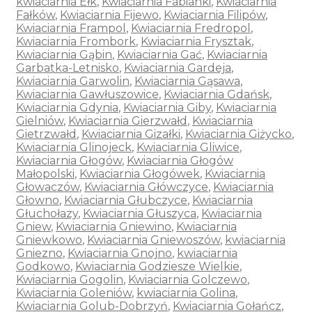
kwiaciarnia Ełk
,
Kwiaciarnia Fabianki
,
Kwiaciarnia
Fałków
,
Kwiaciarnia Fijewo
,
Kwiaciarnia Filipów
,
Kwiaciarnia Frampol
,
Kwiaciarnia Fredropol
,
Kwiaciarnia Frombork
,
Kwiaciarnia Frysztak
,
Kwiaciarnia Gąbin
,
Kwiaciarnia Gać
,
Kwiaciarnia
Garbatka-Letnisko
,
Kwiaciarnia Gardeja
,
Kwiaciarnia Garwolin
,
Kwiaciarnia Gąsawa
,
Kwiaciarnia Gawłuszowice
,
Kwiaciarnia Gdańsk
,
Kwiaciarnia Gdynia
,
Kwiaciarnia Giby
,
Kwiaciarnia
Gielniów
,
Kwiaciarnia Gierzwałd
,
Kwiaciarnia
Gietrzwałd
,
Kwiaciarnia Gizałki
,
Kwiaciarnia Giżycko
,
Kwiaciarnia Glinojeck
,
Kwiaciarnia Gliwice
,
Kwiaciarnia Głogów
,
Kwiaciarnia Głogów
Małopolski
,
Kwiaciarnia Głogówek
,
Kwiaciarnia
Głowaczów
,
Kwiaciarnia Główczyce
,
Kwiaciarnia
Głowno
,
Kwiaciarnia Głubczyce
,
Kwiaciarnia
Głuchołazy
,
Kwiaciarnia Głuszyca
,
Kwiaciarnia
Gniew
,
Kwiaciarnia Gniewino
,
Kwiaciarnia
Gniewkowo
,
Kwiaciarnia Gniewoszów
,
kwiaciarnia
Gniezno
,
Kwiaciarnia Gnojno
,
kwiaciarnia
Godkowo
,
Kwiaciarnia Godziesze Wielkie
,
Kwiaciarnia Gogolin
,
Kwiaciarnia Golczewo
,
Kwiaciarnia Goleniów
,
kwiaciarnia Golina
,
Kwiaciarnia Golub-Dobrzyń
,
Kwiaciarnia Gołańcz
,