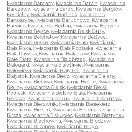
kwiaciarnia Barciany
,
Kwiaciarnia Barcin
,
kwiaciarnia
Barczewo
,
Kwiaciarnia Bardo
,
Kwiaciarnia Bargłów
Kościelny
,
Kwiaciarnia Barlinek
,
kwiaciarnia
Bartoszyce
,
Kwiaciarnia Baruchowo
,
Kwiaciarnia
Barwice
,
Kwiaciarnia Będzin
,
kwiaciarnia Będzino
,
Kwiaciarnia Bejsce
,
Kwiaciarnia Belsk Duży
,
Kwiaciarnia Bełchatów
,
Kwiaciarnia Bełżyce
,
Kwiaciarnia Besko
,
Kwiaciarnia Biała
,
Kwiaciarnia
Biała Piska
,
Kwiaciarnia Biała Podlaska
,
Kwiaciarnia
Biała Rawska
,
Kwiaciarnia Białaczów
,
Kwiaciarnia
Białe Błota
,
Kwiaciarnia Białobrzegi
,
Kwiaciarnia
Białogard
,
Kwiaciarnia Białośliwie
,
Kwiaciarnia
Białowieża
,
Kwiaciarnia Biały Bór
,
Kwiaciarnia
Białystok
,
Kwiaciarnia Biecz
,
Kwiaciarnia Bielany
,
Kwiaciarnia Bielawa
,
Kwiaciarnia Bielice
,
Kwiaciarnia
Bieliny
,
Kwiaciarnia Bielsk
,
Kwiaciarnia Bielsk
Podlaski
,
Kwiaciarnia Bielsko-Biała
,
Kwiaciarnia
Bierawa
,
Kwiaciarnia Bieruń
,
Kwiaciarnia Bierutów
,
Kwiaciarnia Bierzwnik
,
Kwiaciarnia Biesiekierz
,
Kwiaciarnia Bieżuń
,
Kwiaciarnia Biłgoraj
,
Kwiaciarnia
Bircza
,
Kwiaciarnia Biskupiec
,
Kwiaciarnia Bisztynek
,
Kwiaciarnia Blachownia
,
Kwiaciarnia Bledzew
,
kwiaciarnia Blizanów
,
Kwiaciarnia Bliżyn
,