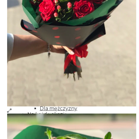
Imieniny
Rocznica
Niespodzianka
Miłość
Kondelencje
Narodziny
Podziękowania
Przeprosiny
Życzenia powrotu do zdrowia
Wianki dekoracyjne
Dodatki do kwiatów
Kwiaty
Dla bliskich
Dla mamy
Dla babci
Dla dziadka
Dla dziewczyny
Dla żony
Dla mężczyzny
Na każdą okazję
Kwiaty w koszyku
Bukiety mieszane
Wianki na drzwi
Wieńce i wiąznki pogrzebowe