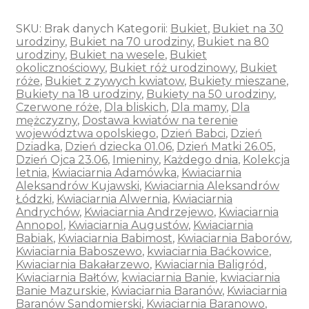
SKU:
Brak danych
Kategorii:
Bukiet
,
Bukiet na 30
urodziny
,
Bukiet na 70 urodziny
,
Bukiet na 80
urodziny
,
Bukiet na wesele
,
Bukiet
okolicznościowy
,
Bukiet róż urodzinowy
,
Bukiet
róże
,
Bukiet z zywych kwiatow
,
Bukiety mieszane
,
Bukiety na 18 urodziny
,
Bukiety na 50 urodziny
,
Czerwone róże
,
Dla bliskich
,
Dla mamy
,
Dla
mężczyzny
,
Dostawa kwiatów na terenie
województwa opolskiego
,
Dzień Babci
,
Dzień
Dziadka
,
Dzień dziecka 01.06
,
Dzień Matki 26.05
,
Dzień Ojca 23.06
,
Imieniny
,
Każdego dnia
,
Kolekcja
letnia
,
Kwiaciarnia Adamówka
,
Kwiaciarnia
Aleksandrów Kujawski
,
Kwiaciarnia Aleksandrów
Łódzki
,
Kwiaciarnia Alwernia
,
Kwiaciarnia
Andrychów
,
Kwiaciarnia Andrzejewo
,
Kwiaciarnia
Annopol
,
Kwiaciarnia Augustów
,
Kwiaciarnia
Babiak
,
Kwiaciarnia Babimost
,
Kwiaciarnia Baborów
,
Kwiaciarnia Baboszewo
,
kwiaciarnia Baćkowice
,
Kwiaciarnia Bakałarzewo
,
Kwiaciarnia Baligród
,
Kwiaciarnia Bałtów
,
kwiaciarnia Banie
,
kwiaciarnia
Banie Mazurskie
,
Kwiaciarnia Baranów
,
Kwiaciarnia
Baranów Sandomierski
,
Kwiaciarnia Baranowo
,