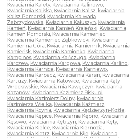
Kwiaciarnia Kalety
,
Kwiaciarnia Kalinowo
,
Kwiaciarnia Kaliska
,
Kwiaciarnia Kalisz
,
kwiaciarnia
Kalisz Pomorski
,
Kwiaciarnia Kalwaria
Zebrzydowska
,
Kwiaciarnia Kałuszyn
,
Kwiaciarnia
Kamień
,
Kwiaciarnia Kamień Krajeński
,
Kwiaciarnia
Kamień Pomorski
,
Kwiaciarnia Kamieniec
,
Kwiaciarnia Kamieniec Ząbkowicki
,
Kwiaciarnia
Kamienna Góra
,
Kwiaciarnia Kamiennik
,
Kwiaciarnia
Kamieńsk
,
Kwiaciarnia Kamionka
,
Kwiaciarnia
Kampinos
,
Kwiaciarnia Kańczuga
,
Kwiaciarnia
Karczew
,
Kwiaciarnia Kargowa
,
Kwiaciarnia Karlino
,
Kwiaciarnia Karnice
,
Kwiaciarnia Karniewo
,
Kwiaciarnia Karpacz
,
Kwiaciarnia Karsin
,
Kwiaciarnia
Kartuzy
,
Kwiaciarnia Katowice
,
Kwiaciarnia Kąty
Wrocławskie
,
Kwiaciarnia Kawęczyn
,
Kwiaciarnia
Kazanów
,
Kwiaciarnia Kazimierz Biskupi
,
Kwiaciarnia Kazimierz Dolny
,
kwiaciarnia
Kazimierza Wielka
,
Kwiaciarnia Kaźmierz
,
Kwiaciarnia Kcynia
,
Kwiaciarnia Kędzierzyn-Koźle
,
Kwiaciarnia Kępice
,
Kwiaciarnia Kępno
,
Kwiaciarnia
Kęsowo
,
kwiaciarnia Kętrzyn
,
Kwiaciarnia Kęty
,
Kwiaciarnia Kielce
,
Kwiaciarnia Kiernozia
,
Kwiaciarnia Kietrz
,
Kwiaciarnia Kije
,
Kwiaciarnia