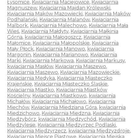
Łysomice
,
Kwiaciarnia Maciejowice
,
Kwiaciarnia
Magnuszew
,
Kwiaciarnia Majdan Królewski
,
Kwiaciarnia Maków Mazowiecki
,
Kwiaciarnia Maków
Podhalański
,
Kwiaciarnia Malanów
,
Kwiaciarnia
Malbork
,
Kwiaciarnia Malechowo
,
Kwiaciarnia Mała
Wieś
,
Kwiaciarnia Małdyty
,
Kwiaciarnia Małkinia
Górna
,
kwiaciarnia Małogoszcz
,
Kwiaciarnia
Małomice
,
Kwiaciarnia Małopolskie
,
Kwiaciarnia
Mały Płock
,
Kwiaciarnia Manowo
,
kwiaciarnia
Margonin
,
Kwiaciarnia Marianowo
,
Kwiaciarnia
Marki
,
Kwiaciarnia Markowa
,
Kwiaciarnia Markusy
,
kwiaciarnia Masłów
,
Kwiaciarnia Maszewo
,
Kwiaciarnia Maszewo
,
Kwiaciarnia Mazowieckie
,
Kwiaciarnia Medyka
,
Kwiaciarnia Miasteczko
Krajeńskie
,
Kwiaciarnia Miasteczko Śląskie
,
Kwiaciarnia Miastko
,
Kwiaciarnia Miastków
Kościelny
,
Kwiaciarnia Miastkowo
,
kwiaciarnia
Michałów
,
Kwiaciarnia Michałowo
,
Kwiaciarnia
Miechów
,
Kwiaciarnia Miedziana Góra
,
kwiaciarnia
Miedzichowo
,
Kwiaciarnia Miedzna
,
Kwiaciarnia
Międzybórz
,
kwiaciarnia Międzychód
,
Kwiaciarnia
Międzylesie
,
Kwiaciarnia Międzyrzec Podlaski
,
Kwiaciarnia Międzyrzecz
,
kwiaciarnia Międzyzdroje
,
Kwiaciarnia Miejsce Piastowe
,
Kwiaciarnia Miejska