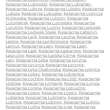
Kwiaciarnia Lubowidz
,
Kwiaciarnia Lubraniec
,
Kwiaciarnia Lubrza
,
Kwiaciarnia Lubsko
,
Kwiaciarnia
Lubsza
,
Kwiaciarnia Lubuskie
,
Kwiaciarnia Lubycza
Królewska
,
Kwiaciarnia Lutocin
,
Kwiaciarnia
Lutomiersk
,
Kwiaciarnia Lutowiska
,
Kwiaciarnia
Lututów
,
Kwiaciarnia Luzino
,
kwiaciarnia Lwówek
,
Kwiaciarnia Lwówek Śląski
,
Kwiaciarnia Łabiszyn
,
Kwiaciarnia Łąck
,
kwiaciarnia Łączna
,
Kwiaciarnia
Łagów
,
Kwiaciarnia Łambinowice
,
Kwiaciarnia
Łańcut
,
Kwiaciarnia Łapy
,
Kwiaciarnia Łasin
,
Kwiaciarnia Łask
,
Kwiaciarnia Łaskarzew
,
Kwiaciarnia
Łaszczów
,
Kwiaciarnia Łaziska Górne
,
Kwiaciarnia
Łazy
,
Kwiaciarnia Łeba
,
Kwiaciarnia Łęczna
,
Kwiaciarnia Łęczyca
,
Kwiaciarnia Łęczyce
,
Kwiaciarnia Łęka Opatowska
,
Kwiaciarnia Łęknica
,
Kwiaciarnia Łobez
,
kwiaciarnia Łobżenica
,
Kwiaciarnia Łochów
,
Kwiaciarnia Łódź
,
Kwiaciarnia
Łódzkie
,
Kwiaciarnia Łomianki
,
Kwiaciarnia Łomża
,
Kwiaciarnia Łoniów
,
Kwiaciarnia Łopuszno
,
Kwiaciarnia Łosice
,
Kwiaciarnia Łowicz
,
Kwiaciarnia
Łubianka
,
Kwiaciarnia Łubniany
,
kwiaciarnia
Łubnice
,
Kwiaciarnia Łubowo
,
Kwiaciarnia Łuków
,
Kwiaciarnia Łukta
,
Kwiaciarnia Łyse
,
Kwiaciarnia