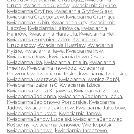
Gruta
,
Kwiaciarnia Grybów
,
kwiaciarnia Gryfice
,
kwiaciarnia Gryfino
,
Kwiaciarnia Gryfów Śląski
,
kwiaciarnia Grzegorzew
,
kwiaciarnia Grzmiąca
,
Kwiaciarnia Gubin
,
Kwiaciarnia Gzy
,
Kwiaciarnia
Haczów
,
Kwiaciarnia Hajnówka
,
Kwiaciarnia
Halinów
,
Kwiaciarnia Harasiuki
,
Kwiaciarnia Hel
,
Kwiaciarnia Horyniec-Zdrój
,
Kwiaciarnia
Hrubieszów
,
Kwiaciarnia Huszlew
,
Kwiaciarnia
Hyżne
,
kwiaciarnia Iława
,
Kwiaciarnia Iłów
,
Kwiaciarnia Iłowa
,
kwiaciarnia Iłowo-Osada
,
Kwiaciarnia Iłża
,
Kwiaciarnia Imielin
,
Kwiaciarnia
Imielno
,
Kwiaciarnia Inowłódz
,
Kwiaciarnia
Inowrocław
,
Kwiaciarnia Ińsko
,
kwiaciarnia Iwaniska
,
Kwiaciarnia Iwierzyce
,
Kwiaciarnia Iwonicz-Zdrój
,
Kwiaciarnia Izabelin C
,
Kwiaciarnia Izbica
,
Kwiaciarnia Izbica Kujawska
,
Kwiaciarnia Izbicko
,
Kwiaciarnia Jabłonna
,
Kwiaciarnia Jabłonna Lacka
,
Kwiaciarnia Jabłonowo Pomorskie
,
Kwiaciarnia
Jadów
,
Kwiaciarnia Jaktorów
,
Kwiaciarnia Jakubów
,
Kwiaciarnia Janikowo
,
Kwiaciarnia Janów
,
Kwiaciarnia Janów Lubelski
,
kwiaciarnia Janowiec
Kościelny
,
Kwiaciarnia Janowiec Wielkopolski
,
Kwiaciarnia Janowo
,
kwiaciarnia Jaraczewo
,