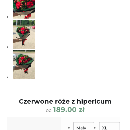
Сzerwone róże z hipericum
189.00
zł
od
Mały
XL