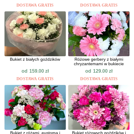
DOSTAWA GRATIS
DOSTAWA GRATIS
Bukiet z białych goździków
Różowe gerbery z białymi
chryzantemami w bukiecie
od
od
159.00
zł
129.00
zł
DOSTAWA GRATIS
DOSTAWA GRATIS
Bukiet z różami, eustomą i
Bukiet różowych goździków i