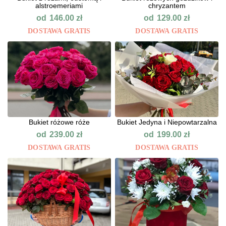
alstroemeriami
chryzantem
od
od
146.00
zł
129.00
zł
DOSTAWA GRATIS
DOSTAWA GRATIS
Bukiet różowe róże
Bukiet Jedyna i Niepowtarzalna
od
od
239.00
zł
199.00
zł
DOSTAWA GRATIS
DOSTAWA GRATIS