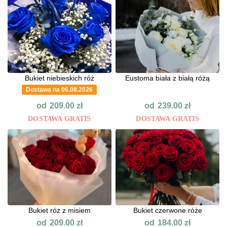
Bukiet niebieskich róż
Eustoma biała z białą różą
Dostawa na 06.08.2026
od
od
209.00
zł
239.00
zł
DOSTAWA GRATIS
DOSTAWA GRATIS
Bukiet róz z misiem
Bukiet czerwone róże
od
od
209.00
zł
184.00
zł