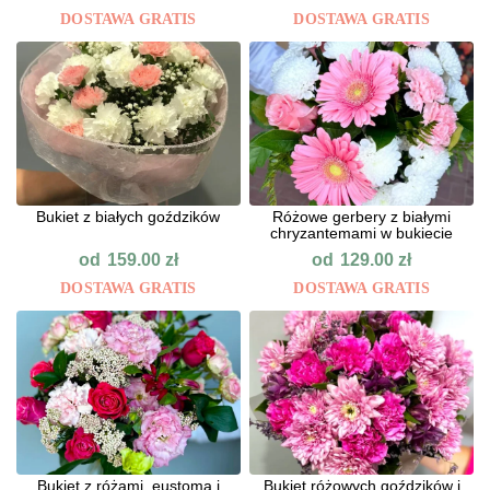
DOSTAWA GRATIS
DOSTAWA GRATIS
Bukiet z białych goździków
Różowe gerbery z białymi
chryzantemami w bukiecie
od
od
159.00
zł
129.00
zł
DOSTAWA GRATIS
DOSTAWA GRATIS
Bukiet z różami, eustomą i
Bukiet różowych goździków i