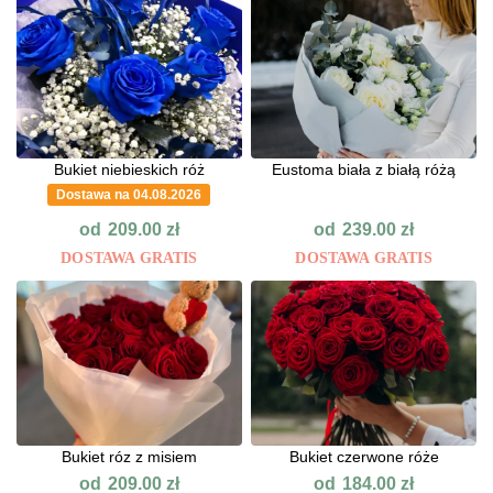
Bukiet niebieskich róż
Eustoma biała z białą różą
Dostawa na 04.08.2026
od
od
209.00
zł
239.00
zł
DOSTAWA GRATIS
DOSTAWA GRATIS
Bukiet róz z misiem
Bukiet czerwone róże
od
od
209.00
zł
184.00
zł