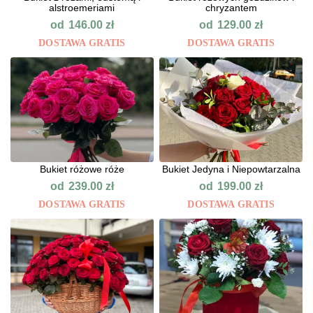
alstroemeriami
chryzantem
od
od
146.00
zł
129.00
zł
DOSTAWA GRATIS
DOSTAWA GRATIS
Bukiet różowe róże
Bukiet Jedyna i Niepowtarzalna
od
od
239.00
zł
199.00
zł
DOSTAWA GRATIS
DOSTAWA GRATIS