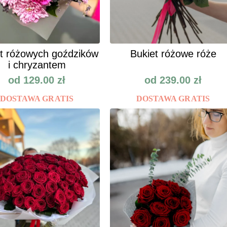
t różowych goździków
Bukiet różowe róże
i chryzantem
od
129.00
zł
od
239.00
zł
DOSTAWA GRATIS
DOSTAWA GRATIS