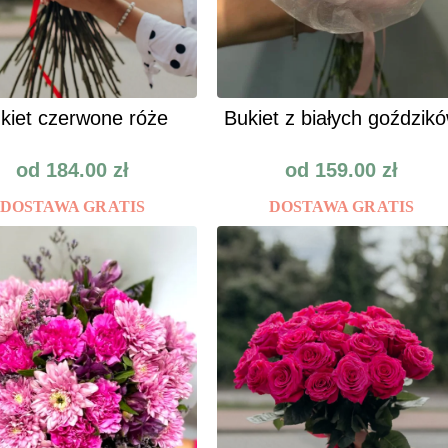
kiet czerwone róże
Bukiet z białych goździk
od
184.00
zł
od
159.00
zł
DOSTAWA GRATIS
DOSTAWA GRATIS