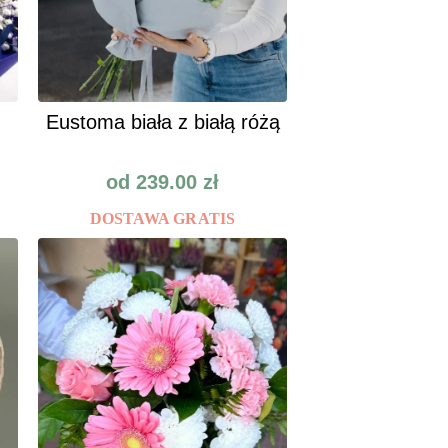
Eustoma biała z białą różą
od
239.00
zł
DOSTAWA GRATIS