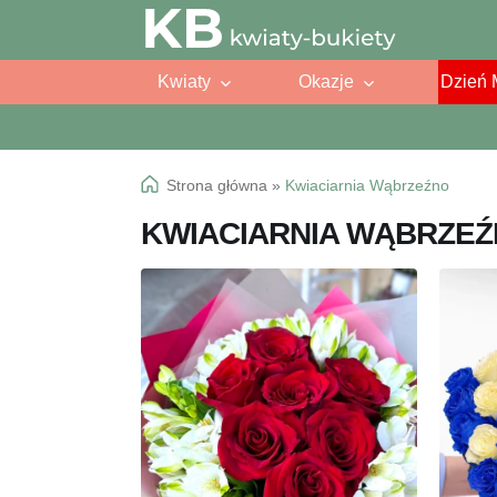
Przejdź
Przejdź
do
do
Kwiaty
Okazje
Dzień 
nawigacji
treści
Strona główna
»
Kwiaciarnia Wąbrzeźno
KWIACIARNIA WĄBRZE