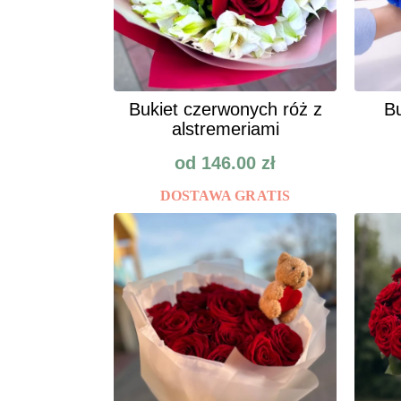
Bukiet czerwonych róż z
Bu
alstremeriami
od
146.00
zł
DOSTAWA GRATIS