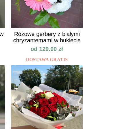
ów
Różowe gerbery z białymi
chryzantemami w bukiecie
od
129.00
zł
DOSTAWA GRATIS