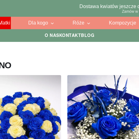
Dostawa kwiatów jeszcze 
Zamów w 
Matki
Dla kogo
Róże
Kompozycje
O NAS
KONTAKT
BLOG
ŹNO