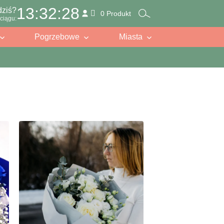
13:32:26
dziś?
0 Produkt
ciągu:
Pogrzebowe
Miasta