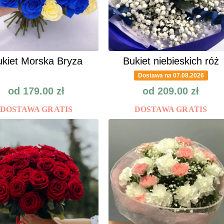
kiet Morska Bryza
Bukiet niebieskich róż
Dostawa na 07.08.2026
od
179.00
zł
od
209.00
zł
DOSTAWA GRATIS
DOSTAWA GRATIS