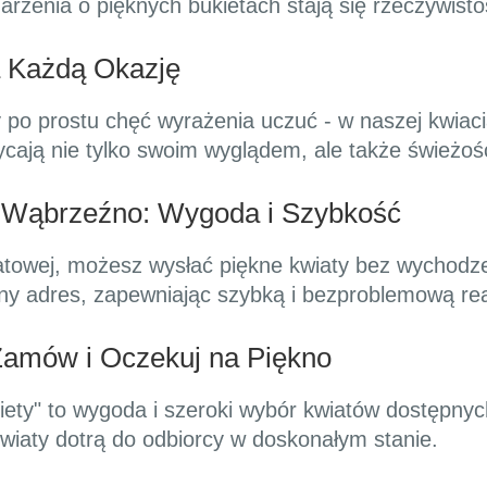
arzenia o pięknych bukietach stają się rzeczywisto
a Każdą Okazję
 po prostu chęć wyrażenia uczuć - w naszej kwiacia
ają nie tylko swoim wyglądem, ale także świeżoś
 Wąbrzeźno: Wygoda i Szybkość
iatowej, możesz wysłać piękne kwiaty bez wychodz
ny adres, zapewniając szybką i bezproblemową rea
Zamów i Oczekuj na Piękno
iety" to wygoda i szeroki wybór kwiatów dostępnych
wiaty dotrą do odbiorcy w doskonałym stanie.