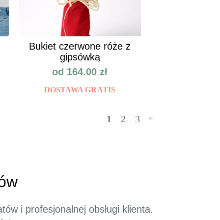
Bukiet czerwone róże z
gipsówką
od
164.00
zł
DOSTAWA GRATIS
1
2
3
»
tów
w i profesjonalnej obsługi klienta.