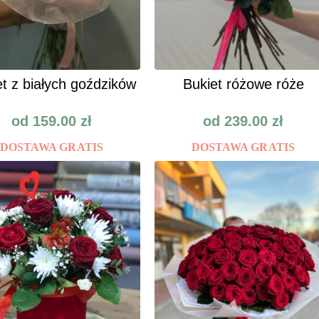
t z białych goździków
Bukiet różowe róże
od
159.00
zł
od
239.00
zł
DOSTAWA GRATIS
DOSTAWA GRATIS