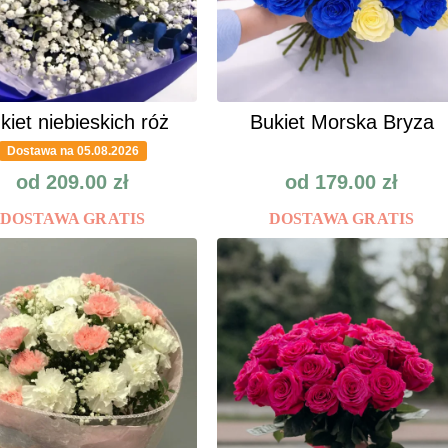
kiet niebieskich róż
Bukiet Morska Bryza
Dostawa na 05.08.2026
od
209.00
zł
od
179.00
zł
DOSTAWA GRATIS
DOSTAWA GRATIS