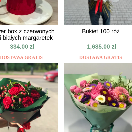
er box z czerwonych
Bukiet 100 róż
 i białych margaretek
334.00
zł
1,685.00
zł
DOSTAWA GRATIS
DOSTAWA GRATIS