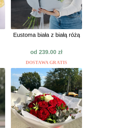
Eustoma biała z białą różą
od
239.00
zł
DOSTAWA GRATIS