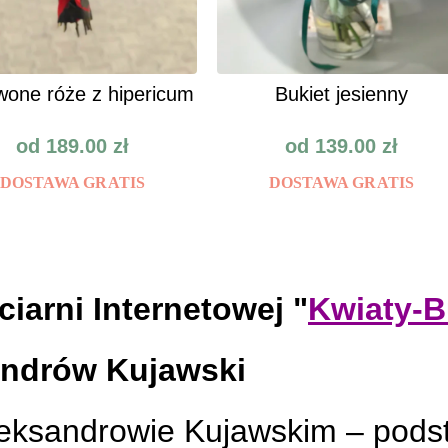
one róże z hipericum
Bukiet jesienny
od
189.00
zł
od
139.00
zł
DOSTAWA GRATIS
DOSTAWA GRATIS
iarni Internetowej "
Kwiaty-B
andrów Kujawski
eksandrowie Kujawskim – pods