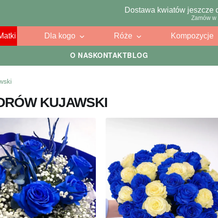
Dostawa kwiatów jeszcze 
Zamów w 
Matki
Dla kogo
Róże
Kompozycje
O NAS
KONTAKT
BLOG
wski
NDRÓW KUJAWSKI