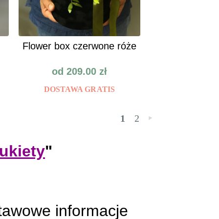
Flower box czerwone róże
od
209.00
zł
DOSTAWA GRATIS
1
2
»
ukiety
"
tawowe informacje