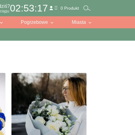
02:53:15
dziś?
0 Produkt
ciągu:
Pogrzebowe
Miasta