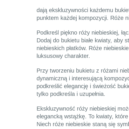
dają ekskluzywności każdemu bukieto
punktem każdej kompozycji. Róże nieb
Podkreśl piękno róży niebieskiej, ł
Dodaj do bukietu białe kwiaty, aby 
niebieskich płatków. Róże niebiesk
luksusowy charakter.
Przy tworzeniu bukietu z różami nie
dynamiczną i interesującą kompozycję
podkreślić elegancję i świeżość buk
tylko podkreśla i uzupełnia.
Ekskluzywność róży niebieskiej mo
elegancką wstążkę. To kwiaty, które
Niech róże niebieskie staną się sym