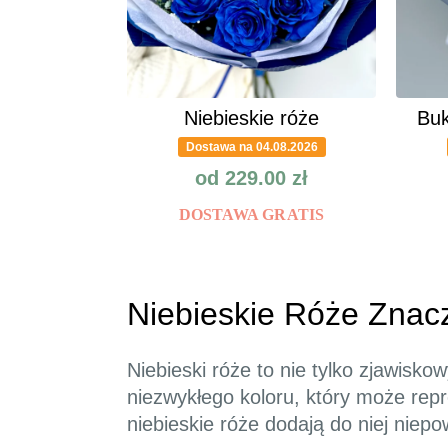
Niebieskie róże
Buk
Dostawa na 04.08.2026
od
229.00
zł
DOSTAWA GRATIS
Niebieskie Róże Znac
Niebieski róże to nie tylko zjawisk
niezwykłego koloru, który może repr
niebieskie róże dodają do niej niep