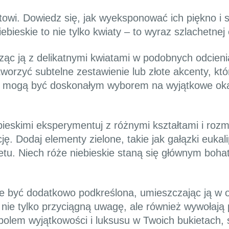
wi. Dowiedz się, jak wyeksponować ich piękno i s
ieskie to nie tylko kwiaty – to wyraz szlachetnej 
ącząc ją z delikatnymi kwiatami w podobnych odcieni
stworzyć subtelne zestawienie lub złote akcenty, k
ie mogą być doskonałym wyborem na wyjątkowe okaz
bieskimi eksperymentuj z różnymi kształtami i roz
. Dodaj elementy zielone, takie jak gałązki eukalip
ietu. Niech róże niebieskie staną się głównym boha
że być dodatkowo podkreślona, umieszczając ją w
 nie tylko przyciągną uwagę, ale również wywołają
bolem wyjątkowości i luksusu w Twoich bukietach, 