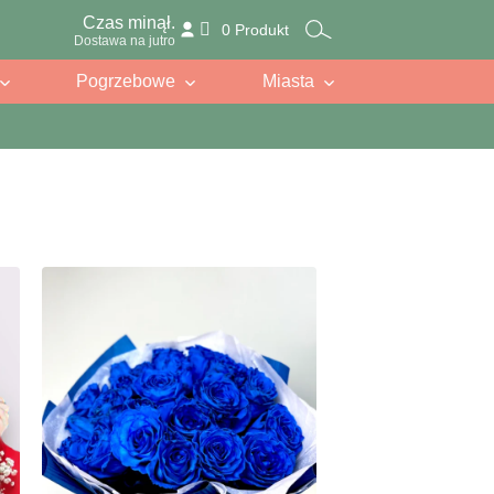
Czas minął.
0 Produkt
Dostawa na jutro
Pogrzebowe
Miasta