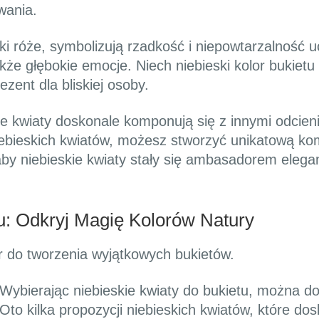
wania.
ki róże, symbolizują rzadkość i niepowtarzalność uc
akże głębokie emocje. Niech niebieski kolor bukietu
zent dla bliskiej osoby.
kie kwiaty doskonale komponują się z innymi odcien
iebieskich kwiatów, możesz stworzyć unikatową ko
by niebieskie kwiaty stały się ambasadorem elegan
tu: Odkryj Magię Kolorów Natury
r do tworzenia wyjątkowych bukietów.
Wybierając niebieskie kwiaty do bukietu, można dod
Oto kilka propozycji niebieskich kwiatów, które do