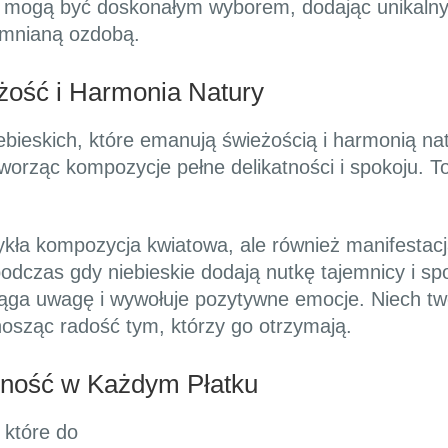
ty mogą być doskonałym wyborem, dodając unikalny
pomnianą ozdobą.
eżość i Harmonia Natury
ebieskich, które emanują świeżością i harmonią natu
worząc kompozycje pełne delikatności i spokoju. T
zwykła kompozycja kwiatowa, ale również manifestacj
podczas gdy niebieskie dodają nutkę tajemnicy i s
iąga uwagę i wywołuje pozytywne emocje. Niech twój
nosząc radość tym, którzy go otrzymają.
wność w Każdym Płatku
 które do