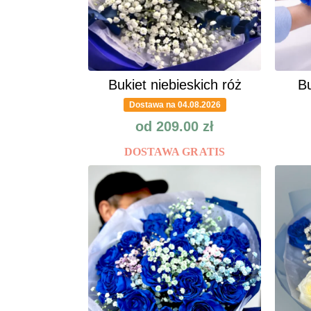
Bukiet niebieskich róż
Bu
Dostawa na 04.08.2026
od
209.00
zł
DOSTAWA GRATIS