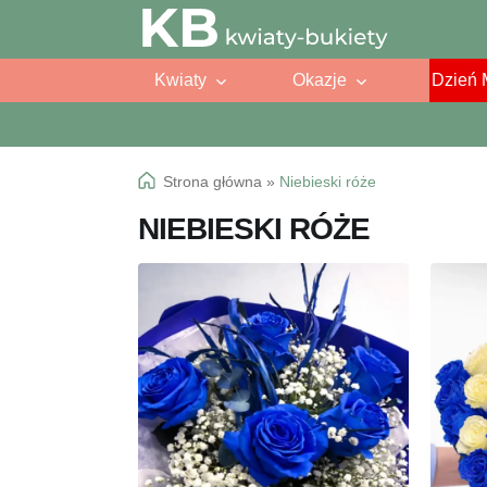
Przejdź
Przejdź
do
do
Kwiaty
Okazje
Dzień 
nawigacji
treści
Strona główna
»
Niebieski róże
NIEBIESKI RÓŻE