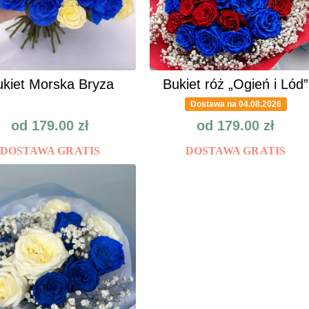
kiet Morska Bryza
Bukiet róż „Ogień i Lód”
Dostawa na 04.08.2026
od
179.00
zł
od
179.00
zł
DOSTAWA GRATIS
DOSTAWA GRATIS