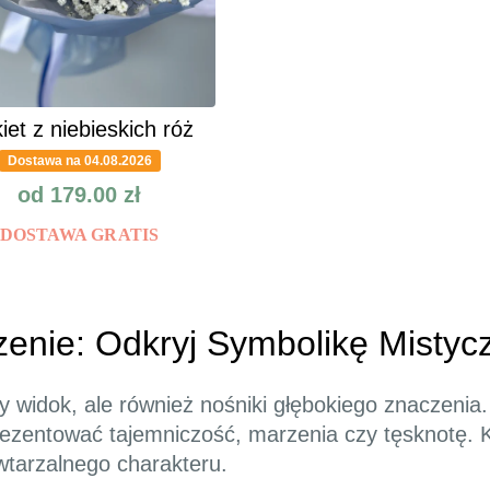
iet z niebieskich róż
Dostawa na 04.08.2026
od
179.00
zł
DOSTAWA GRATIS
zenie: Odkryj Symbolikę Mistyc
owy widok, ale również nośniki głębokiego znaczeni
ezentować tajemniczość, marzenia czy tęsknotę. Ka
owtarzalnego charakteru.