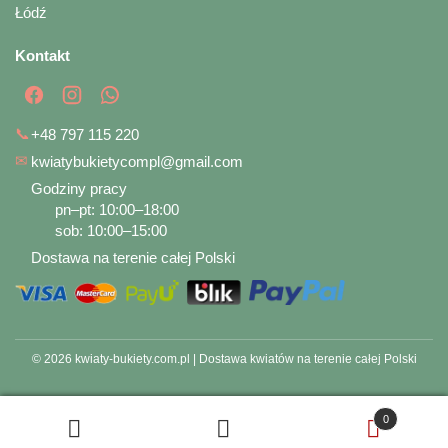
Łódź
Kontakt
📞
+48 797 115 220
✉
kwiatybukietycompl@gmail.com
Godziny pracy
pn–pt: 10:00–18:00
sob: 10:00–15:00
Dostawa na terenie całej Polski
© 2026 kwiaty-bukiety.com.pl | Dostawa kwiatów na terenie całej Polski
0
Szukaj
Szukaj: