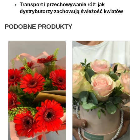
Transport i przechowywanie róż: jak
dystrybutorzy zachowują świeżość kwiatów
PODOBNE PRODUKTY
Ten
produkt
ma
wiele
wariantów.
Opcje
można
wybrać
na
stronie
produktu