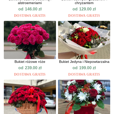
alstroemeriami
chryzantem
od
od
146.00
zł
129.00
zł
DOSTAWA GRATIS
DOSTAWA GRATIS
Bukiet różowe róże
Bukiet Jedyna i Niepowtarzalna
od
od
239.00
zł
199.00
zł
DOSTAWA GRATIS
DOSTAWA GRATIS