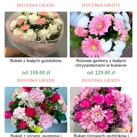
DOSTAWA GRATIS
DOSTAWA GRATIS
Bukiet z białych goździków
Różowe gerbery z białymi
chryzantemami w bukiecie
od
od
159.00
zł
129.00
zł
DOSTAWA GRATIS
DOSTAWA GRATIS
Bukiet z różami, eustomą i
Bukiet różowych goździków i