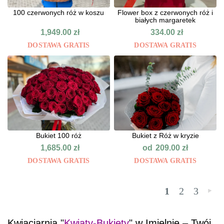
100 czerwonych róż w koszu
Flower box z czerwonych róż i
białych margaretek
1,949.00
zł
334.00
zł
DOSTAWA GRATIS
DOSTAWA GRATIS
Bukiet 100 róż
Bukiet z Róż w kryzie
od
1,685.00
zł
209.00
zł
DOSTAWA GRATIS
DOSTAWA GRATIS
1
2
3
»
Kwiaciarnia "
Kwiaty-Bukiety
" w Imielnie – Twój