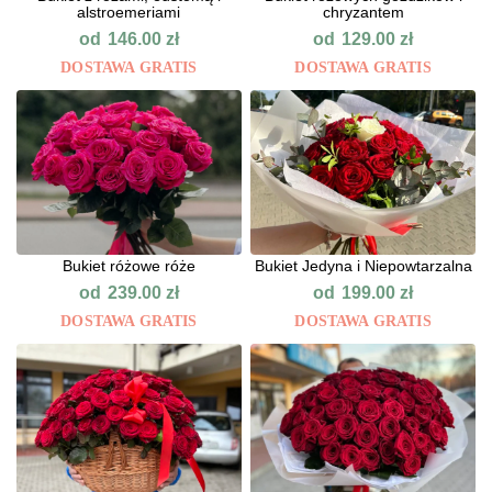
alstroemeriami
chryzantem
od
od
146.00
zł
129.00
zł
DOSTAWA GRATIS
DOSTAWA GRATIS
Bukiet różowe róże
Bukiet Jedyna i Niepowtarzalna
od
od
239.00
zł
199.00
zł
DOSTAWA GRATIS
DOSTAWA GRATIS