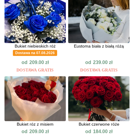
Bukiet niebieskich róż
Eustoma biała z białą różą
Dostawa na 07.08.2026
od
od
209.00
zł
239.00
zł
DOSTAWA GRATIS
DOSTAWA GRATIS
Bukiet róz z misiem
Bukiet czerwone róże
od
od
209.00
zł
184.00
zł