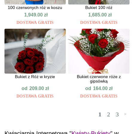
100 czerwonych róż w koszu
Bukiet 100 róż
1,949.00
zł
1,685.00
zł
DOSTAWA GRATIS
DOSTAWA GRATIS
Bukiet z Róż w kryzie
Bukiet czerwone róże z
gipsówką
od
od
209.00
zł
164.00
zł
DOSTAWA GRATIS
DOSTAWA GRATIS
1
2
3
»
Kwiaciarnia Internetowa "
Kwiaty-Bukiety
" w