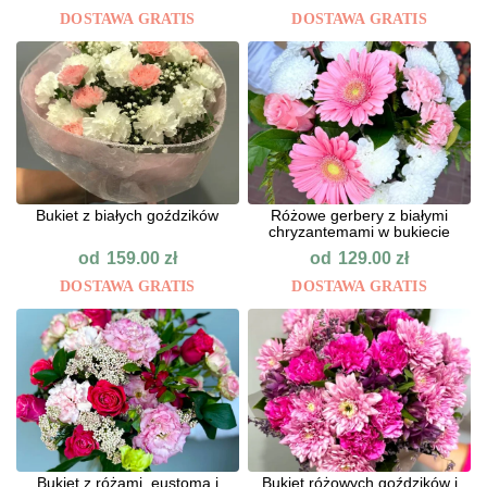
DOSTAWA GRATIS
DOSTAWA GRATIS
Bukiet z białych goździków
Różowe gerbery z białymi
chryzantemami w bukiecie
od
od
159.00
zł
129.00
zł
DOSTAWA GRATIS
DOSTAWA GRATIS
Bukiet z różami, eustomą i
Bukiet różowych goździków i