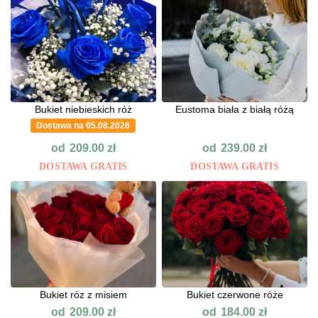
Bukiet niebieskich róż
Eustoma biała z białą różą
Dostawa na 05.08.2026
od
od
209.00
zł
239.00
zł
DOSTAWA GRATIS
DOSTAWA GRATIS
Bukiet róz z misiem
Bukiet czerwone róże
od
od
209.00
zł
184.00
zł