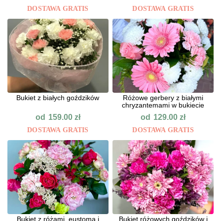
DOSTAWA GRATIS
DOSTAWA GRATIS
Bukiet z białych goździków
Różowe gerbery z białymi
chryzantemami w bukiecie
od
od
159.00
zł
129.00
zł
DOSTAWA GRATIS
DOSTAWA GRATIS
Bukiet z różami, eustomą i
Bukiet różowych goździków i