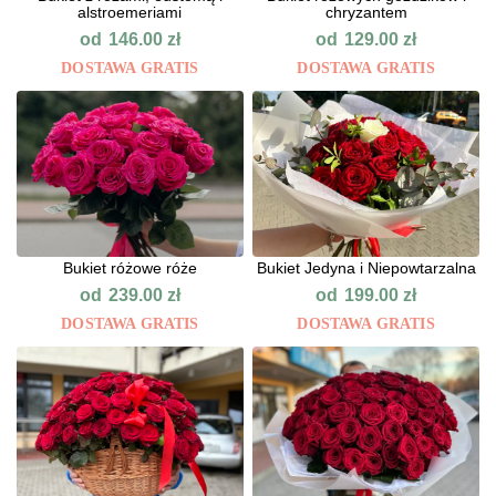
alstroemeriami
chryzantem
od
od
146.00
zł
129.00
zł
DOSTAWA GRATIS
DOSTAWA GRATIS
Bukiet różowe róże
Bukiet Jedyna i Niepowtarzalna
od
od
239.00
zł
199.00
zł
DOSTAWA GRATIS
DOSTAWA GRATIS