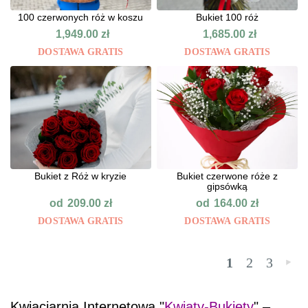
100 czerwonych róż w koszu
Bukiet 100 róż
1,949.00
zł
1,685.00
zł
DOSTAWA GRATIS
DOSTAWA GRATIS
Bukiet z Róż w kryzie
Bukiet czerwone róże z
gipsówką
od
od
209.00
zł
164.00
zł
DOSTAWA GRATIS
DOSTAWA GRATIS
1
2
3
»
Kwiaciarnia Internetowa "
Kwiaty-Bukiety
" –