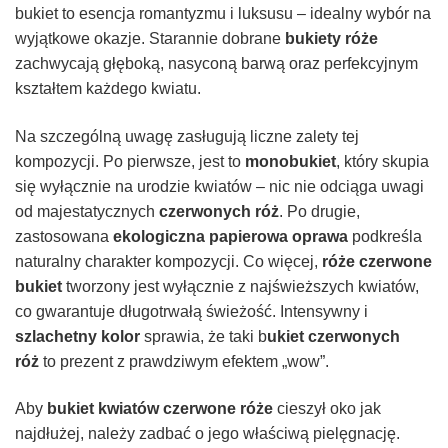
bukiet to esencja romantyzmu i luksusu – idealny wybór na
wyjątkowe okazje. Starannie dobrane
bukiety róże
zachwycają głęboką, nasyconą barwą oraz perfekcyjnym
kształtem każdego kwiatu.
Na szczególną uwagę zasługują liczne zalety tej
kompozycji. Po pierwsze, jest to
monobukiet
, który skupia
się wyłącznie na urodzie kwiatów – nic nie odciąga uwagi
od majestatycznych
czerwonych róż
. Po drugie,
zastosowana
ekologiczna papierowa oprawa
podkreśla
naturalny charakter kompozycji. Co więcej,
róże czerwone
bukiet
tworzony jest wyłącznie z najświeższych kwiatów,
co gwarantuje długotrwałą świeżość. Intensywny i
szlachetny kolor
sprawia, że taki b
ukiet czerwonych
róż
to prezent z prawdziwym efektem „wow”.
Aby
bukiet kwiatów czerwone róże
cieszył oko jak
najdłużej, należy zadbać o jego właściwą pielęgnację.