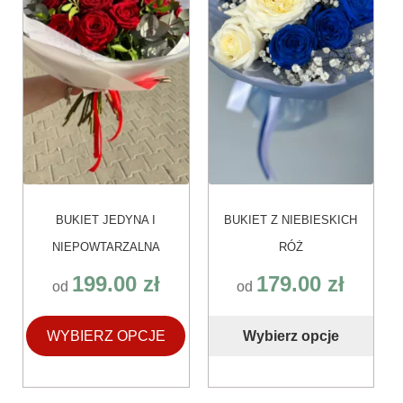
można
można
wybrać
wybrać
na
na
stronie
stronie
produktu
produktu
BUKIET JEDYNA I
BUKIET Z NIEBIESKICH
NIEPOWTARZALNA
RÓŻ
199.00
zł
179.00
zł
od
od
WYBIERZ OPCJE
Wybierz opcje