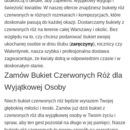
dbałością o detale, aby zapewnić wyjątkowy wygląd i
świeżość kwiatów. W naszej ofercie znajdziesz bukiety róż
czerwonych w różnych rozmiarach i kompozycjach, które
doskonale pasują do każdej okazji. Dostarczamy bukiety z
czerwonych róż na terenie całej Warszawy i okolic. Bez
względu na to, czy chcesz podarować bukiet swojej
ukochanej osobie w dniu ślubu (
zaręczyny
), rocznicy czy
Walentynek, nasza szybka i profesjonalna dostawa
zagwarantuje, że kwiaty dotrą w odpowiednim czasie i w
doskonałym stanie.
Zamów Bukiet Czerwonych Róż dla
Wyjątkowej Osoby
Niech bukiet czerwonych róż będzie wyrazem Twojej
głębokiej miłości i troski. Zamów już dziś bukiet z
czerwonych róż dla wyjątkowej osoby w Twoim życiu i
spraw, aby ten gest pozostał na długo w jej pamięci. Nasze
bukiety róż czerwonych to pewny sposób na wywołanie