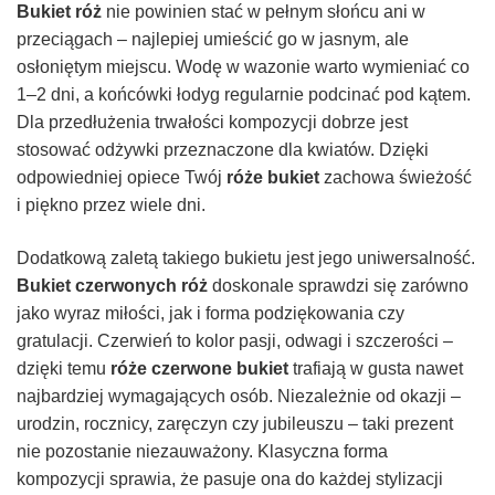
Bukiet róż
nie powinien stać w pełnym słońcu ani w
przeciągach – najlepiej umieścić go w jasnym, ale
osłoniętym miejscu. Wodę w wazonie warto wymieniać co
1–2 dni, a końcówki łodyg regularnie podcinać pod kątem.
Dla przedłużenia trwałości kompozycji dobrze jest
stosować odżywki przeznaczone dla kwiatów. Dzięki
odpowiedniej opiece Twój
róże bukiet
zachowa świeżość
i piękno przez wiele dni.
Dodatkową zaletą takiego bukietu jest jego uniwersalność.
Bukiet czerwonych róż
doskonale sprawdzi się zarówno
jako wyraz miłości, jak i forma podziękowania czy
gratulacji. Czerwień to kolor pasji, odwagi i szczerości –
dzięki temu
róże czerwone bukiet
trafiają w gusta nawet
najbardziej wymagających osób. Niezależnie od okazji –
urodzin, rocznicy, zaręczyn czy jubileuszu – taki prezent
nie pozostanie niezauważony. Klasyczna forma
kompozycji sprawia, że pasuje ona do każdej stylizacji