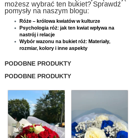
możesz wybrać ten bukiet? Sprawdź
pomysły na naszym blogu:
Róże – królowa kwiatów w kulturze
Psychologia róż: jak ten kwiat wpływa na
nastrój i relacje
Wybór wazonu na bukiet róż: Materiały,
rozmiar, kolory i inne aspekty
PODOBNE PRODUKTY
PODOBNE PRODUKTY
Ten
Ten
produkt
produkt
ma
ma
wiele
wiele
wariantów.
wariantów.
Opcje
Opcje