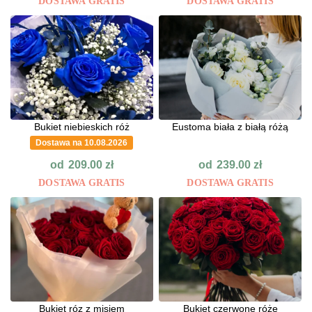
DOSTAWA GRATIS
DOSTAWA GRATIS
Bukiet niebieskich róż
Eustoma biała z białą różą
Dostawa na 10.08.2026
od
od
209.00
zł
239.00
zł
DOSTAWA GRATIS
DOSTAWA GRATIS
Bukiet róz z misiem
Bukiet czerwone róże