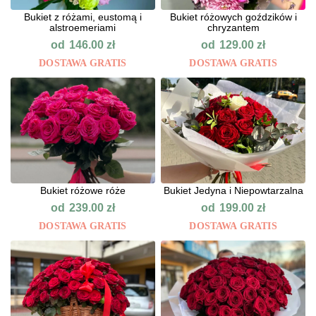
Bukiet z różami, eustomą i
Bukiet różowych goździków i
alstroemeriami
chryzantem
od
od
146.00
zł
129.00
zł
DOSTAWA GRATIS
DOSTAWA GRATIS
Bukiet różowe róże
Bukiet Jedyna i Niepowtarzalna
od
od
239.00
zł
199.00
zł
DOSTAWA GRATIS
DOSTAWA GRATIS