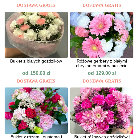
DOSTAWA GRATIS
DOSTAWA GRATIS
Bukiet z białych goździków
Różowe gerbery z białymi
chryzantemami w bukiecie
od
od
159.00
zł
129.00
zł
DOSTAWA GRATIS
DOSTAWA GRATIS
Bukiet z różami, eustomą i
Bukiet różowych goździków i