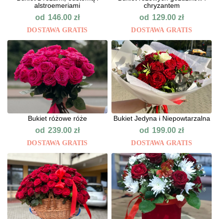
alstroemeriami
chryzantem
od
od
146.00
zł
129.00
zł
DOSTAWA GRATIS
DOSTAWA GRATIS
Bukiet różowe róże
Bukiet Jedyna i Niepowtarzalna
od
od
239.00
zł
199.00
zł
DOSTAWA GRATIS
DOSTAWA GRATIS