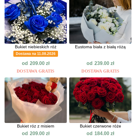
Bukiet niebieskich róż
Eustoma biała z białą różą
Dostawa na 11.08.2026
od
od
209.00
zł
239.00
zł
DOSTAWA GRATIS
DOSTAWA GRATIS
Bukiet róz z misiem
Bukiet czerwone róże
od
od
209.00
zł
184.00
zł