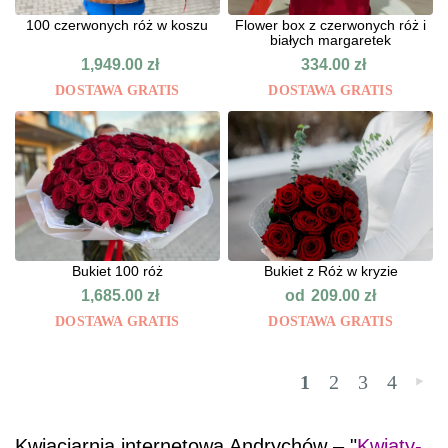
100 czerwonych róż w koszu
Flower box z czerwonych róż i
białych margaretek
1,949.00
zł
334.00
zł
DOSTAWA GRATIS
DOSTAWA GRATIS
Bukiet 100 róż
Bukiet z Róż w kryzie
od
1,685.00
zł
209.00
zł
DOSTAWA GRATIS
DOSTAWA GRATIS
1
2
3
4
»
Kwiaciarnia internetowa Andrychów – "
Kwiaty-