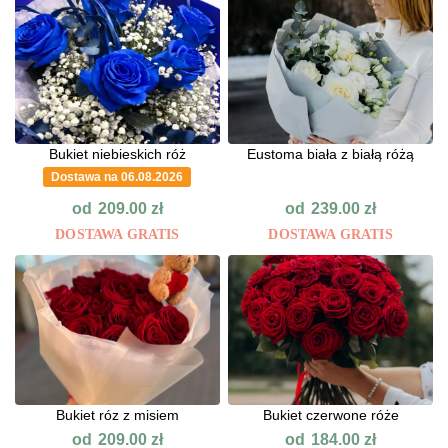
Bukiet niebieskich róż
Eustoma biała z białą różą
Dostawa na 06.08.2026
od
od
209.00
zł
239.00
zł
DOSTAWA GRATIS
DOSTAWA GRATIS
Bukiet róz z misiem
Bukiet czerwone róże
od
od
209.00
zł
184.00
zł