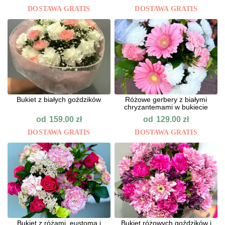
DOSTAWA GRATIS
DOSTAWA GRATIS
Bukiet z białych goździków
Różowe gerbery z białymi
chryzantemami w bukiecie
od
od
159.00
zł
129.00
zł
DOSTAWA GRATIS
DOSTAWA GRATIS
Bukiet z różami, eustomą i
Bukiet różowych goździków i