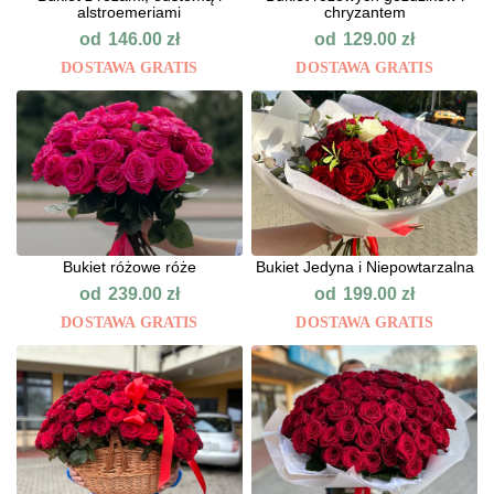
alstroemeriami
chryzantem
od
od
146.00
zł
129.00
zł
DOSTAWA GRATIS
DOSTAWA GRATIS
Bukiet różowe róże
Bukiet Jedyna i Niepowtarzalna
od
od
239.00
zł
199.00
zł
DOSTAWA GRATIS
DOSTAWA GRATIS