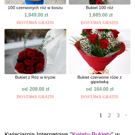
100 czerwonych róż w koszu
Bukiet 100 róż
1,949.00
zł
1,685.00
zł
DOSTAWA GRATIS
DOSTAWA GRATIS
Bukiet z Róż w kryzie
Bukiet czerwone róże z
gipsówką
od
od
209.00
zł
164.00
zł
DOSTAWA GRATIS
DOSTAWA GRATIS
1
2
3
»
Kwiaciarnia Internetowa "
Kwiaty-Bukiety
" w