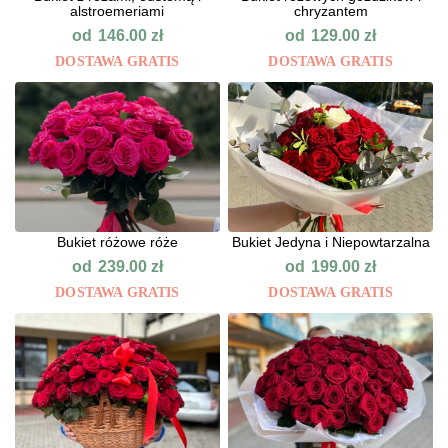
alstroemeriami
chryzantem
od
od
146.00
zł
129.00
zł
DOSTAWA GRATIS
DOSTAWA GRATIS
Bukiet różowe róże
Bukiet Jedyna i Niepowtarzalna
od
od
239.00
zł
199.00
zł
DOSTAWA GRATIS
DOSTAWA GRATIS