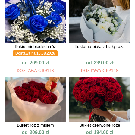
Bukiet niebieskich róż
Eustoma biała z białą różą
Dostawa na 10.08.2026
od
od
209.00
zł
239.00
zł
DOSTAWA GRATIS
DOSTAWA GRATIS
Bukiet róz z misiem
Bukiet czerwone róże
od
od
209.00
zł
184.00
zł