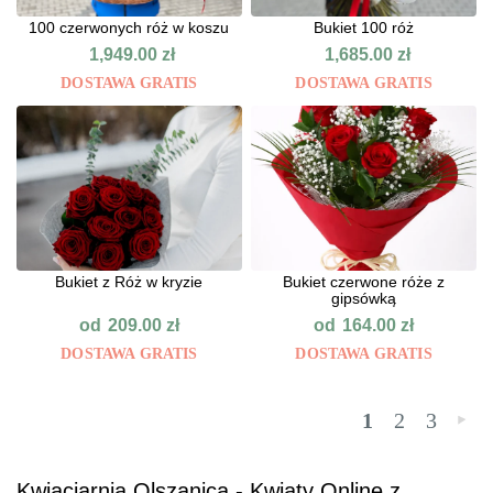
100 czerwonych róż w koszu
Bukiet 100 róż
1,949.00
zł
1,685.00
zł
DOSTAWA GRATIS
DOSTAWA GRATIS
Bukiet z Róż w kryzie
Bukiet czerwone róże z
gipsówką
od
od
209.00
zł
164.00
zł
DOSTAWA GRATIS
DOSTAWA GRATIS
1
2
3
»
Kwiaciarnia Olszanica - Kwiaty Online z