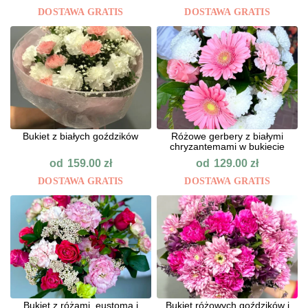
DOSTAWA GRATIS
DOSTAWA GRATIS
Bukiet z białych goździków
Różowe gerbery z białymi
chryzantemami w bukiecie
od
od
159.00
zł
129.00
zł
DOSTAWA GRATIS
DOSTAWA GRATIS
Bukiet z różami, eustomą i
Bukiet różowych goździków i