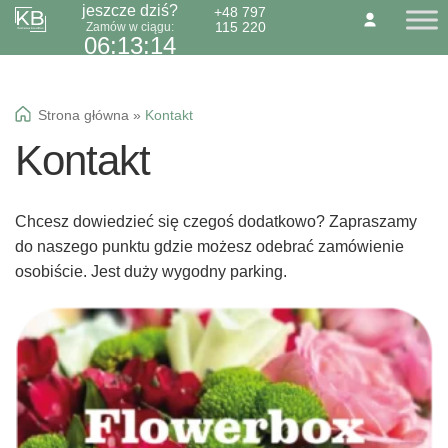
jeszcze dziś?
+48 797
115 220
Zamów w ciągu:
Przejdź
Przejdź
O NAS
KONTAKT
BLOG
06:13:13
do
do
Dzień Babci 21.01
nawigacji
treści
Okazje specialne
Strona główna
»
Kontakt
Kwiaty
Kontakt
Kolorowa gipsówka
Wiązanki pogrzebowe
Chcesz dowiedzieć się czegoś dodatkowo? Zapraszamy
do naszego punktu gdzie możesz odebrać zamówienie
osobiście. Jest duży wygodny parking.