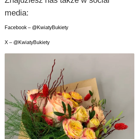
Znajdziesz nas także w social
media:
Facebook – @KwiatyBukiety
X – @KwiatyBukiety