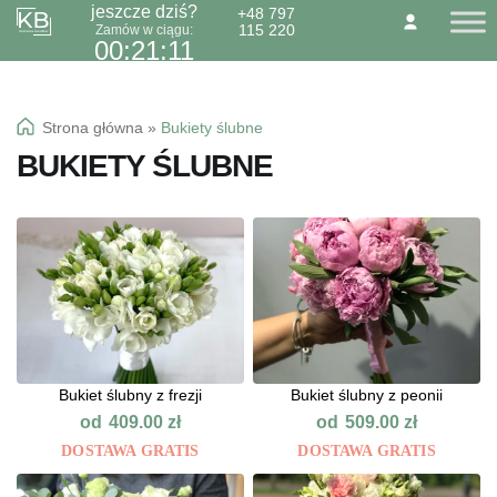
jeszcze dziś?
+48 797
115 220
Zamów w ciągu:
Przejdź
Przejdź
O NAS
KONTAKT
BLOG
00:21:11
do
do
Dzień Babci 21.01
nawigacji
treści
Okazje specialne
Strona główna
»
Bukiety ślubne
Kwiaty
BUKIETY ŚLUBNE
Kolorowa gipsówka
Wiązanki pogrzebowe
Bukiet ślubny z frezji
Bukiet ślubny z peonii
od
od
409.00
zł
509.00
zł
DOSTAWA GRATIS
DOSTAWA GRATIS