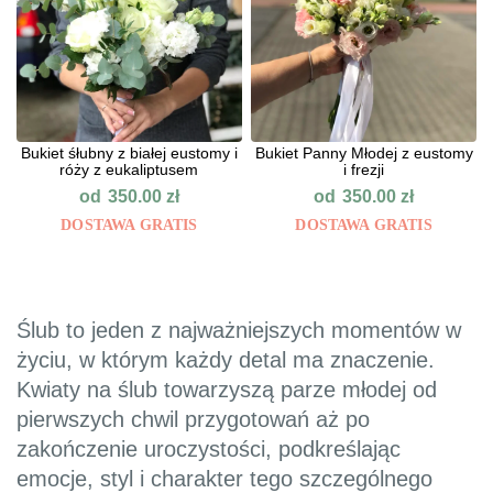
Bukiet śłubny z białej eustomy i
Bukiet Panny Młodej z eustomy
róży z eukaliptusem
i frezji
od
od
350.00
zł
350.00
zł
DOSTAWA GRATIS
DOSTAWA GRATIS
Ślub to jeden z najważniejszych momentów w
życiu, w którym każdy detal ma znaczenie.
Kwiaty na ślub towarzyszą parze młodej od
pierwszych chwil przygotowań aż po
zakończenie uroczystości, podkreślając
emocje, styl i charakter tego szczególnego