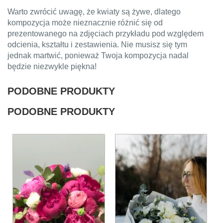
Warto zwrócić uwagę, że kwiaty są żywe, dlatego
kompozycja może nieznacznie różnić się od
prezentowanego na zdjęciach przykładu pod względem
odcienia, kształtu i zestawienia. Nie musisz się tym
jednak martwić, ponieważ Twoja kompozycja nadal
będzie niezwykle piękna!
PODOBNE PRODUKTY
PODOBNE PRODUKTY
Ten
Ten
produkt
produkt
ma
ma
wiele
wiele
wariantów.
wariantów.
Opcje
Opcje
można
można