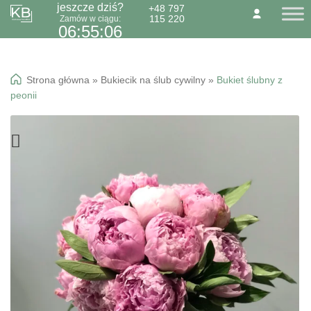
jeszcze dziś?
+48 797
115 220
Zamów w ciągu:
Przejdź
Przejdź
O NAS
KONTAKT
BLOG
06:55:06
do
do
Dzień Babci 21.01
nawigacji
treści
Okazje specialne
Strona główna
»
Bukiecik na ślub cywilny
»
Bukiet ślubny z
Kwiaty
peonii
Kolorowa gipsówka
Wiązanki pogrzebowe