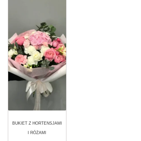
Ten
produkt
ma
wiele
wariantów.
Opcje
można
wybrać
na
stronie
produktu
BUKIET Z HORTENSJAMI
I RÓŻAMI