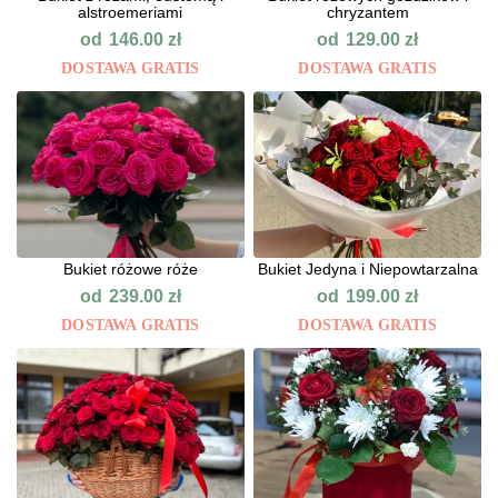
alstroemeriami
chryzantem
od
od
146.00
zł
129.00
zł
DOSTAWA GRATIS
DOSTAWA GRATIS
Bukiet różowe róże
Bukiet Jedyna i Niepowtarzalna
od
od
239.00
zł
199.00
zł
DOSTAWA GRATIS
DOSTAWA GRATIS