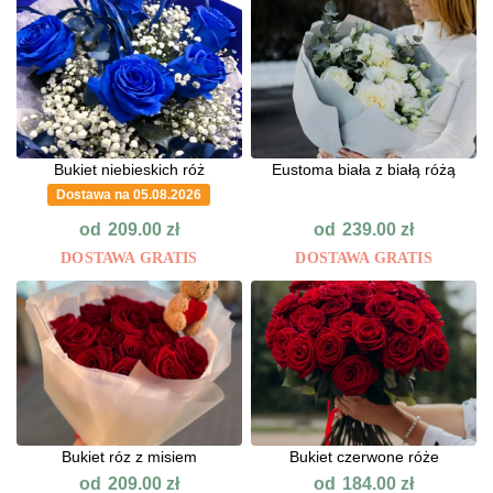
Bukiet niebieskich róż
Eustoma biała z białą różą
Dostawa na 05.08.2026
od
od
209.00
zł
239.00
zł
DOSTAWA GRATIS
DOSTAWA GRATIS
Bukiet róz z misiem
Bukiet czerwone róże
od
od
209.00
zł
184.00
zł