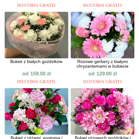
DOSTAWA GRATIS
DOSTAWA GRATIS
Bukiet z białych goździków
Różowe gerbery z białymi
chryzantemami w bukiecie
od
od
159.00
zł
129.00
zł
DOSTAWA GRATIS
DOSTAWA GRATIS
Bukiet z różami, eustomą i
Bukiet różowych goździków i