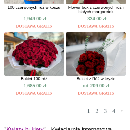
100 czerwonych róż w koszu
Flower box z czerwonych róż i
białych margaretek
1,949.00
zł
334.00
zł
DOSTAWA GRATIS
DOSTAWA GRATIS
Bukiet 100 róż
Bukiet z Róż w kryzie
od
1,685.00
zł
209.00
zł
DOSTAWA GRATIS
DOSTAWA GRATIS
1
2
3
4
»
"
Kwiaty-bukiety
" - Kwiaciarnia internetowa