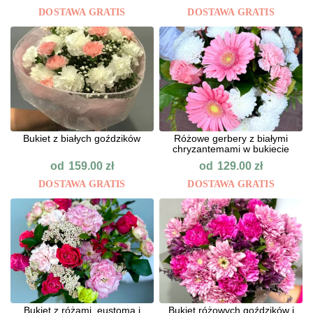
DOSTAWA GRATIS
DOSTAWA GRATIS
Bukiet z białych goździków
Różowe gerbery z białymi
chryzantemami w bukiecie
od
od
159.00
zł
129.00
zł
DOSTAWA GRATIS
DOSTAWA GRATIS
Bukiet z różami, eustomą i
Bukiet różowych goździków i