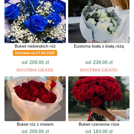
Bukiet niebieskich róż
Eustoma biała z białą różą
Dostawa na 07.08.2026
od
od
209.00
zł
239.00
zł
DOSTAWA GRATIS
DOSTAWA GRATIS
Bukiet róz z misiem
Bukiet czerwone róże
od
od
209.00
zł
184.00
zł