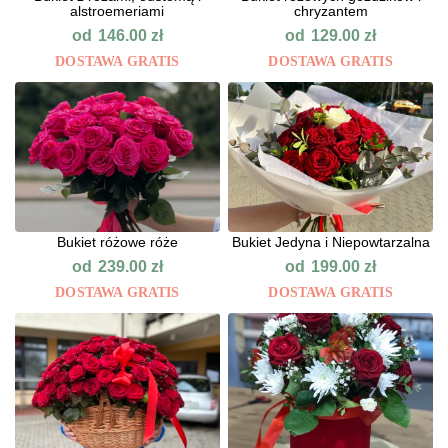
alstroemeriami
chryzantem
od
od
146.00
zł
129.00
zł
DOSTAWA GRATIS
DOSTAWA GRATIS
Bukiet różowe róże
Bukiet Jedyna i Niepowtarzalna
od
od
239.00
zł
199.00
zł
DOSTAWA GRATIS
DOSTAWA GRATIS