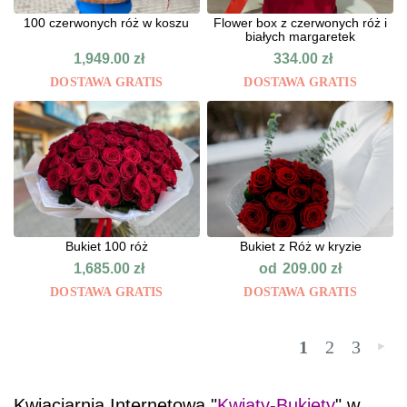
100 czerwonych róż w koszu
Flower box z czerwonych róż i
białych margaretek
1,949.00
zł
334.00
zł
DOSTAWA GRATIS
DOSTAWA GRATIS
Bukiet 100 róż
Bukiet z Róż w kryzie
od
1,685.00
zł
209.00
zł
DOSTAWA GRATIS
DOSTAWA GRATIS
1
2
3
»
Kwiaciarnia Internetowa "
Kwiaty-Bukiety
" w