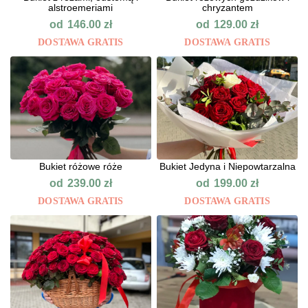
alstroemeriami
chryzantem
od
od
146.00
zł
129.00
zł
DOSTAWA GRATIS
DOSTAWA GRATIS
Bukiet różowe róże
Bukiet Jedyna i Niepowtarzalna
od
od
239.00
zł
199.00
zł
DOSTAWA GRATIS
DOSTAWA GRATIS