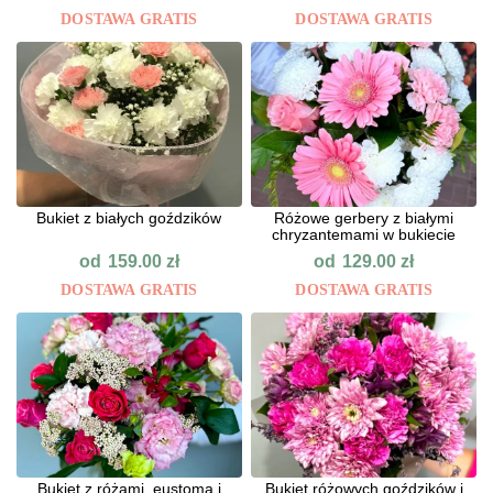
DOSTAWA GRATIS
DOSTAWA GRATIS
Bukiet z białych goździków
Różowe gerbery z białymi
chryzantemami w bukiecie
od
od
159.00
zł
129.00
zł
DOSTAWA GRATIS
DOSTAWA GRATIS
Bukiet z różami, eustomą i
Bukiet różowych goździków i