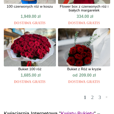
100 czerwonych róż w koszu
Flower box z czerwonych róż i
białych margaretek
1,949.00
zł
334.00
zł
DOSTAWA GRATIS
DOSTAWA GRATIS
Bukiet 100 róż
Bukiet z Róż w kryzie
od
1,685.00
zł
209.00
zł
DOSTAWA GRATIS
DOSTAWA GRATIS
1
2
3
»
Kwiaciarnia Internetowa "
Kwiaty-Bukiety
" –