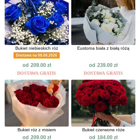
Bukiet niebieskich róż
Eustoma biała z białą różą
Dostawa na 08.08.2026
od
od
209.00
zł
239.00
zł
DOSTAWA GRATIS
DOSTAWA GRATIS
Bukiet róz z misiem
Bukiet czerwone róże
od
od
209.00
zł
184.00
zł