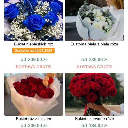
Bukiet niebieskich róż
Eustoma biała z białą różą
Dostawa na 05.08.2026
od
od
209.00
zł
239.00
zł
DOSTAWA GRATIS
DOSTAWA GRATIS
Bukiet róz z misiem
Bukiet czerwone róże
od
od
209.00
zł
184.00
zł