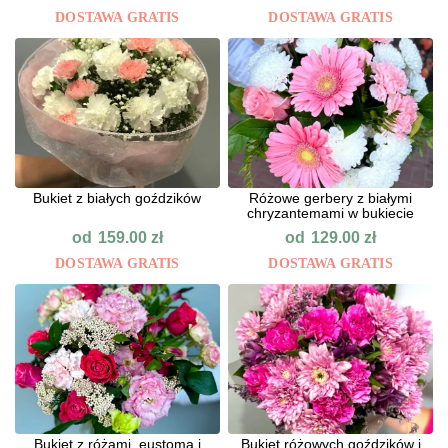
DOSTAWA GRATIS
DOSTAWA GRATIS
Bukiet z białych goździków
Różowe gerbery z białymi
chryzantemami w bukiecie
od
od
159.00
zł
129.00
zł
DOSTAWA GRATIS
DOSTAWA GRATIS
Bukiet z różami, eustomą i
Bukiet różowych goździków i