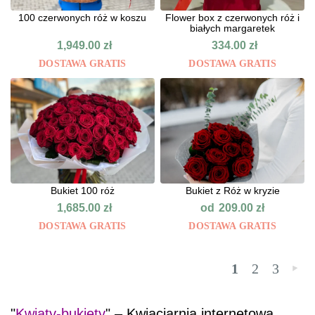
100 czerwonych róż w koszu
Flower box z czerwonych róż i
białych margaretek
1,949.00
zł
334.00
zł
DOSTAWA GRATIS
DOSTAWA GRATIS
Bukiet 100 róż
Bukiet z Róż w kryzie
od
1,685.00
zł
209.00
zł
DOSTAWA GRATIS
DOSTAWA GRATIS
1
2
3
»
"
Kwiaty-bukiety
" – Kwiaciarnia internetowa