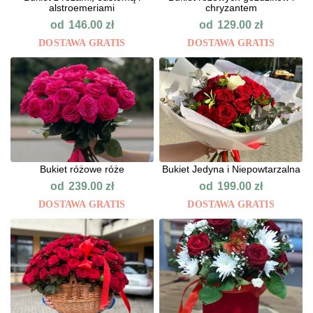
alstroemeriami
chryzantem
od
od
146.00
zł
129.00
zł
DOSTAWA GRATIS
DOSTAWA GRATIS
Bukiet różowe róże
Bukiet Jedyna i Niepowtarzalna
od
od
239.00
zł
199.00
zł
DOSTAWA GRATIS
DOSTAWA GRATIS