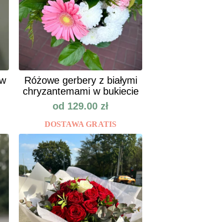
ów
Różowe gerbery z białymi
chryzantemami w bukiecie
od
129.00
zł
DOSTAWA GRATIS