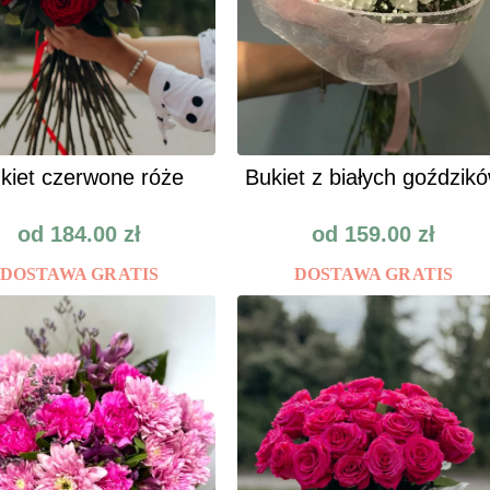
kiet czerwone róże
Bukiet z białych goździk
od
184.00
zł
od
159.00
zł
DOSTAWA GRATIS
DOSTAWA GRATIS