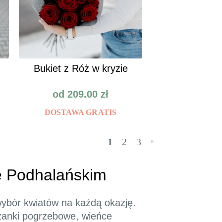
Bukiet z Róż w kryzie
od
209.00
zł
DOSTAWA GRATIS
1
2
3
»
ie Podhalańskim
 wybór kwiatów na każdą okazję.
ązanki pogrzebowe, wieńce