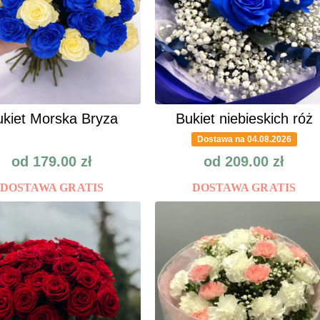
kiet Morska Bryza
Bukiet niebieskich róż
Dostawa na 04.08.2026
od
179.00
zł
od
209.00
zł
DOSTAWA GRATIS
DOSTAWA GRATIS