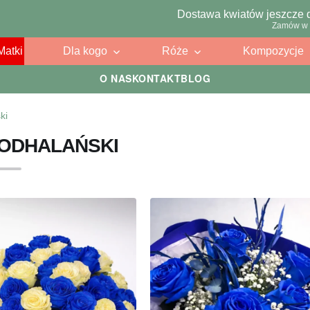
Dostawa kwiatów jeszcze 
Zamów w 
Matki
Dla kogo
Róże
Kompozycje
O NAS
KONTAKT
BLOG
ki
PODHALAŃSKI