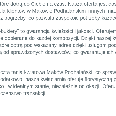
óre dotrą do Ciebie na czas. Nasza oferta jest do
dla klientów w Makowie Podhalańskim i innych mia
raz pogrzeby, co pozwala zaspokoić potrzeby każdeg
bukiety" to gwarancja świeżości i jakości. Oferuj
ie dobierane do każdej kompozycji. Dzięki naszej k
które dotrą pod wskazany adres dzięki usługom po
 od sprawdzonych dostawców, co gwarantuje ich w
czta tania kwiatowa Maków Podhalański, co sprawi
 Dodatkowo, nasza kwiaciarnia oferuje florystyczną
o i w idealnym stanie, niezależnie od okazji. Ofer
czeństwo transakcji.