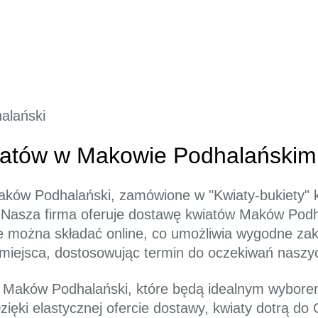
alański
atów w Makowie Podhalańskim
aków Podhalański, zamówione w "Kwiaty-bukiety" k
 Nasza firma oferuje dostawę kwiatów Maków Podh
ie można składać online, co umożliwia wygodne z
iejsca, dostosowując termin do oczekiwań naszyc
ty Maków Podhalański, które będą idealnym wybore
ięki elastycznej ofercie dostawy, kwiaty dotrą do 