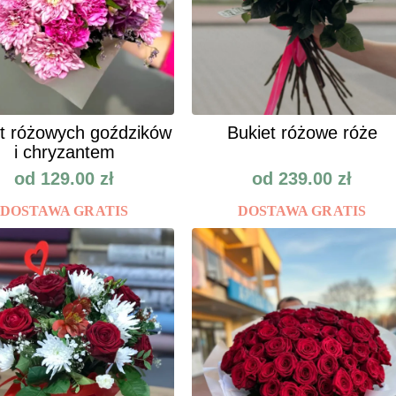
t różowych goździków
Bukiet różowe róże
i chryzantem
od
129.00
zł
od
239.00
zł
DOSTAWA GRATIS
DOSTAWA GRATIS