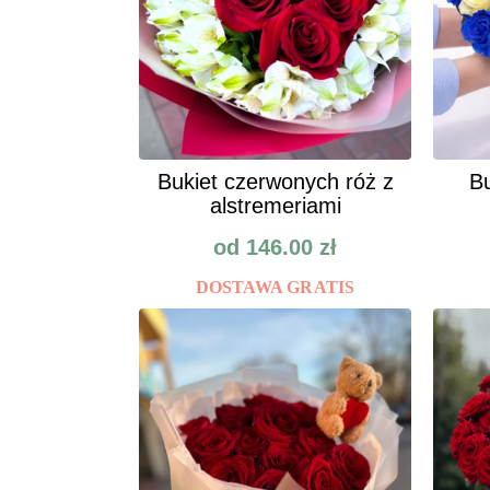
Bukiet czerwonych róż z
Bu
alstremeriami
od
146.00
zł
DOSTAWA GRATIS