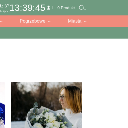
13:39:43
dziś?
0 Produkt
ciągu:
Pogrzebowe
Miasta