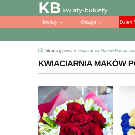
Przejdź
Przejdź
do
do
Kwiaty
Okazje
Dzień 
nawigacji
treści
Strona główna
»
Kwiaciarnia Maków Podhalańs
KWIACIARNIA MAKÓW 