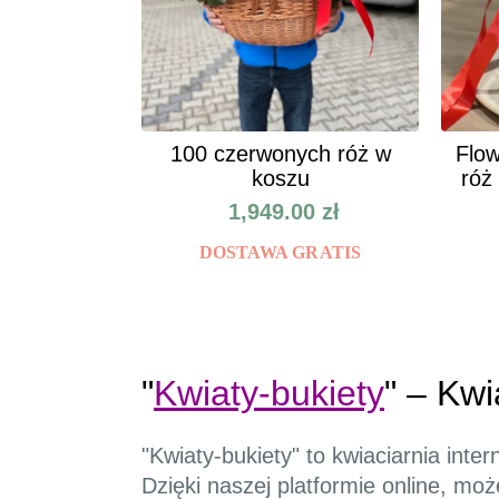
100 czerwonych róż w
Flow
koszu
róż
1,949.00
zł
DOSTAWA GRATIS
"
Kwiaty-bukiety
" – Kw
"Kwiaty-bukiety" to kwiaciarnia int
Dzięki naszej platformie online, m