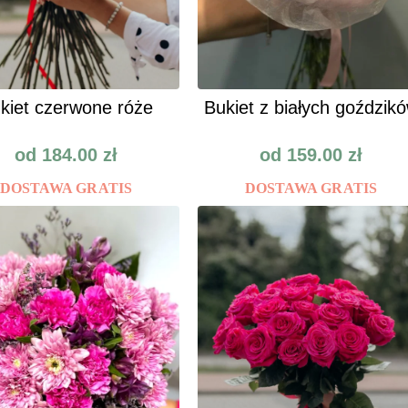
kiet czerwone róże
Bukiet z białych goździk
od
184.00
zł
od
159.00
zł
DOSTAWA GRATIS
DOSTAWA GRATIS