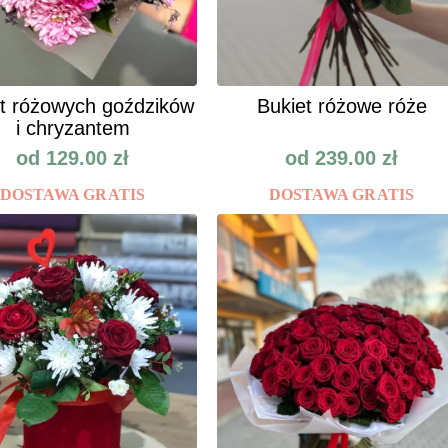
t różowych goździków
Bukiet różowe róże
i chryzantem
od
129.00
zł
od
239.00
zł
DOSTAWA GRATIS
DOSTAWA GRATIS