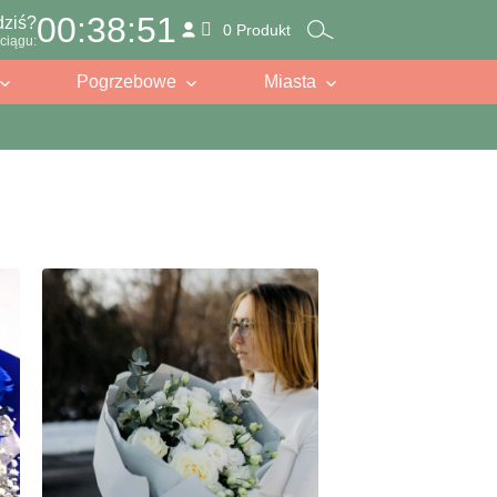
00:38:49
dziś?
0 Produkt
ciągu:
Pogrzebowe
Miasta