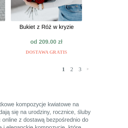
Bukiet z Róż w kryzie
od
209.00
zł
DOSTAWA GRATIS
1
2
3
»
yjątkowe kompozycje kwiatowe na
ają się na urodziny, rocznice, śluby
ć online z dostawą bezpośrednio do
e i eleganckie kompozycje, które