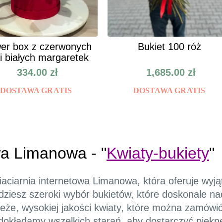
er box z czerwonych
Bukiet 100 róż
 i białych margaretek
334.00
zł
1,685.00
zł
DOSTAWA GRATIS
DOSTAWA GRATIS
wa Limanowa - "
Kwiaty-bukiety
"
wiaciarnia internetowa Limanowa, która oferuje w
dziesz szeroki wybór bukietów, które doskonale nad
ieże, wysokiej jakości kwiaty, które można zamówi
dokładamy wszelkich starań, aby dostarczyć piękn