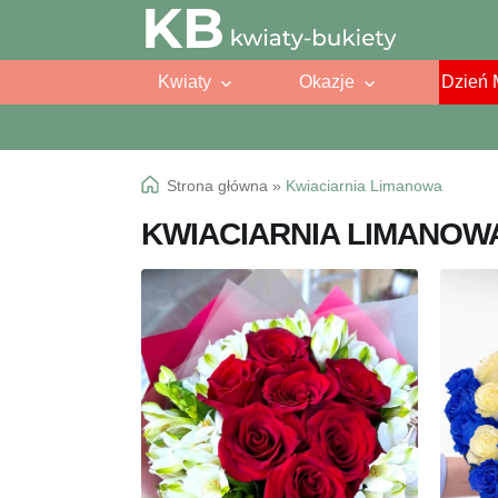
Przejdź
Przejdź
do
do
Kwiaty
Okazje
Dzień 
nawigacji
treści
Strona główna
»
Kwiaciarnia Limanowa
KWIACIARNIA LIMANOW