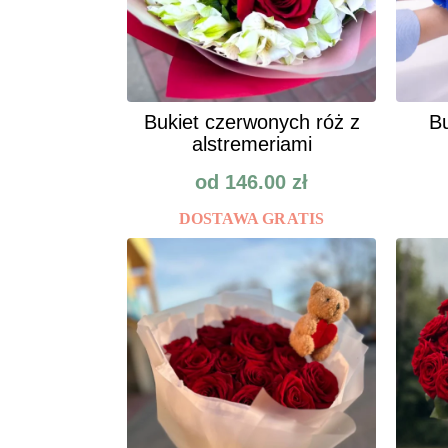
Bukiet czerwonych róż z
Bu
alstremeriami
od
146.00
zł
DOSTAWA GRATIS