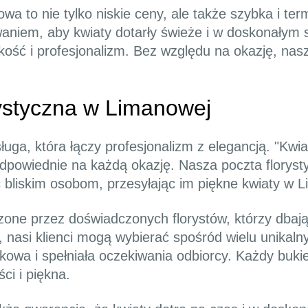
wa to nie tylko niskie ceny, ale także szybka i t
niem, aby kwiaty dotarły świeże i w doskonałym st
akość i profesjonalizm. Bez względu na okazję, n
rystyczna w Limanowej
uga, która łączy profesjonalizm z elegancją. "Kwia
odpowiednie na każdą okazję. Nasza poczta floryst
ć bliskim osobom, przesyłając im piękne kwiaty w L
zone przez doświadczonych florystów, którzy dbają
nasi klienci mogą wybierać spośród wielu unikaln
tkowa i spełniała oczekiwania odbiorcy. Każdy buki
ci i piękna.