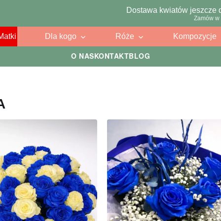
Dostawa kwiatów jeszcze 
Zamów w 
Matki
Dla kogo
Róże
Kompozycje
O NAS
KONTAKT
BLOG
A