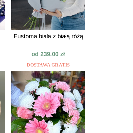
Eustoma biała z białą różą
od
239.00
zł
DOSTAWA GRATIS