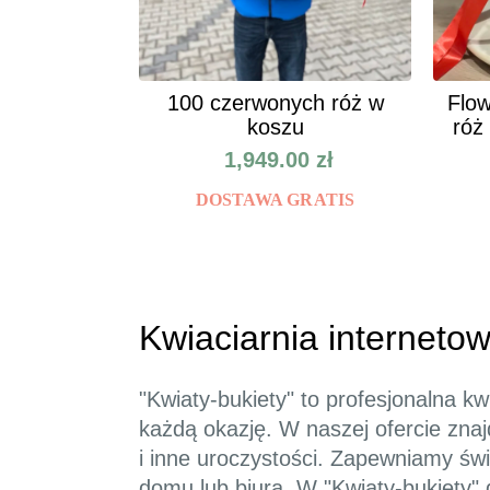
100 czerwonych róż w
Flow
koszu
róż
1,949.00
zł
DOSTAWA GRATIS
Kwiaciarnia interneto
"Kwiaty-bukiety" to profesjonalna k
każdą okazję. W naszej ofercie znaj
i inne uroczystości. Zapewniamy św
domu lub biura. W "Kwiaty-bukiety" 