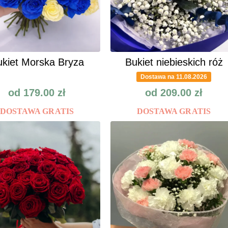
kiet Morska Bryza
Bukiet niebieskich róż
Dostawa na 11.08.2026
od
179.00
zł
od
209.00
zł
DOSTAWA GRATIS
DOSTAWA GRATIS