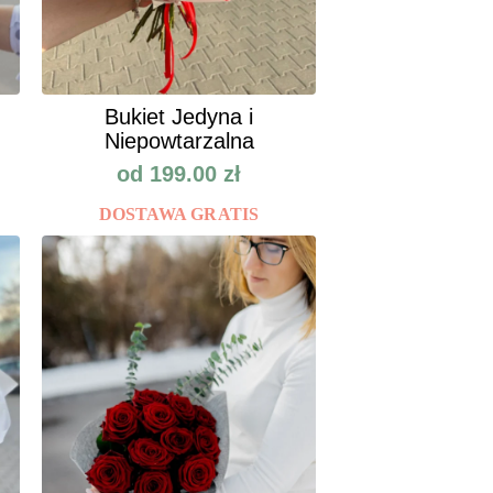
Bukiet Jedyna i
Niepowtarzalna
od
199.00
zł
DOSTAWA GRATIS