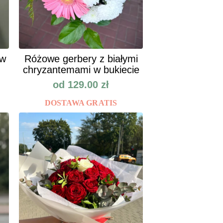
ów
Różowe gerbery z białymi
chryzantemami w bukiecie
od
129.00
zł
DOSTAWA GRATIS