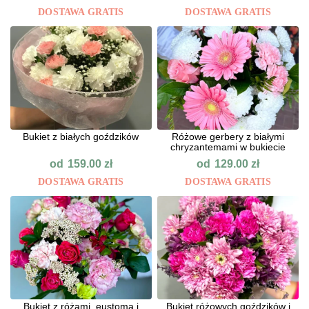
DOSTAWA GRATIS
DOSTAWA GRATIS
Bukiet z białych goździków
Różowe gerbery z białymi
chryzantemami w bukiecie
od
od
159.00
zł
129.00
zł
DOSTAWA GRATIS
DOSTAWA GRATIS
Bukiet z różami, eustomą i
Bukiet różowych goździków i