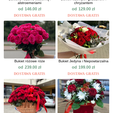
alstroemeriami
chryzantem
od
od
146.00
zł
129.00
zł
DOSTAWA GRATIS
DOSTAWA GRATIS
Bukiet różowe róże
Bukiet Jedyna i Niepowtarzalna
od
od
239.00
zł
199.00
zł
DOSTAWA GRATIS
DOSTAWA GRATIS