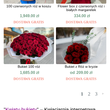
100 czerwonych róż w koszu
Flower box z czerwonych róż i
białych margaretek
1,949.00
zł
334.00
zł
DOSTAWA GRATIS
DOSTAWA GRATIS
Bukiet 100 róż
Bukiet z Róż w kryzie
od
1,685.00
zł
209.00
zł
DOSTAWA GRATIS
DOSTAWA GRATIS
1
2
3
»
"
Kwiaty-bukiety
" – Kwiaciarnia internetowa