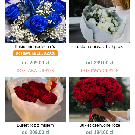
Bukiet niebieskich róż
Eustoma biała z białą różą
Dostawa na 11.08.2026
od
od
209.00
zł
239.00
zł
DOSTAWA GRATIS
DOSTAWA GRATIS
Bukiet róz z misiem
Bukiet czerwone róże
od
od
209.00
zł
184.00
zł