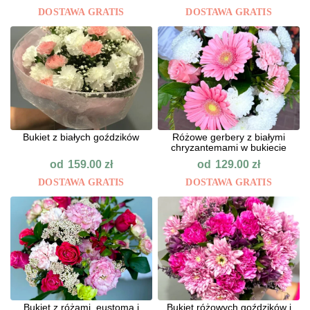
DOSTAWA GRATIS
DOSTAWA GRATIS
Bukiet z białych goździków
Różowe gerbery z białymi
chryzantemami w bukiecie
od
od
159.00
zł
129.00
zł
DOSTAWA GRATIS
DOSTAWA GRATIS
Bukiet z różami, eustomą i
Bukiet różowych goździków i