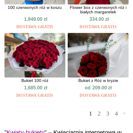
100 czerwonych róż w koszu
Flower box z czerwonych róż i
białych margaretek
1,949.00
zł
334.00
zł
DOSTAWA GRATIS
DOSTAWA GRATIS
Bukiet 100 róż
Bukiet z Róż w kryzie
od
1,685.00
zł
209.00
zł
DOSTAWA GRATIS
DOSTAWA GRATIS
1
2
3
4
»
"
Kwiaty-bukiety
" – Kwiaciarnia internetowa w