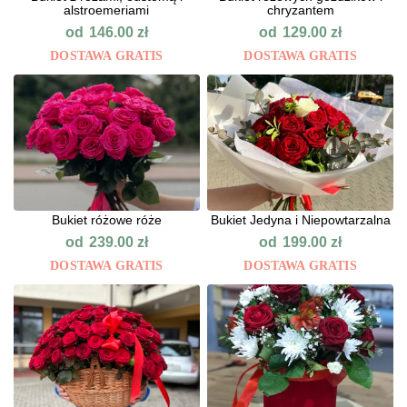
alstroemeriami
chryzantem
od
od
146.00
zł
129.00
zł
DOSTAWA GRATIS
DOSTAWA GRATIS
Bukiet różowe róże
Bukiet Jedyna i Niepowtarzalna
od
od
239.00
zł
199.00
zł
DOSTAWA GRATIS
DOSTAWA GRATIS