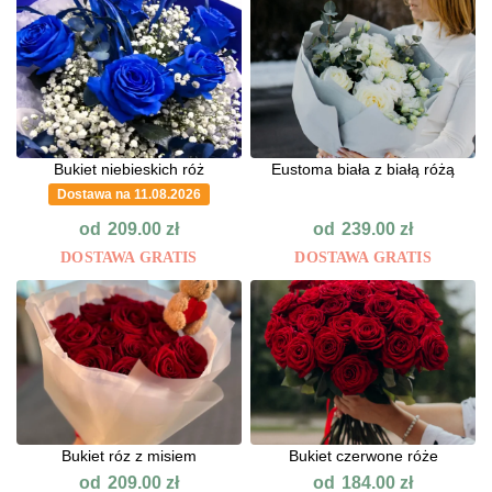
Bukiet niebieskich róż
Eustoma biała z białą różą
Dostawa na 11.08.2026
od
od
209.00
zł
239.00
zł
DOSTAWA GRATIS
DOSTAWA GRATIS
Bukiet róz z misiem
Bukiet czerwone róże
od
od
209.00
zł
184.00
zł