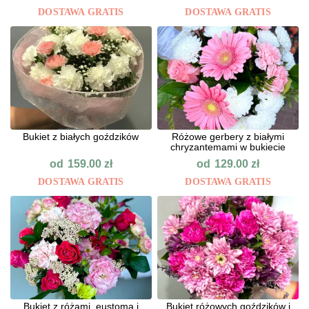
DOSTAWA GRATIS
DOSTAWA GRATIS
Bukiet z białych goździków
Różowe gerbery z białymi
chryzantemami w bukiecie
od
od
159.00
zł
129.00
zł
DOSTAWA GRATIS
DOSTAWA GRATIS
Bukiet z różami, eustomą i
Bukiet różowych goździków i