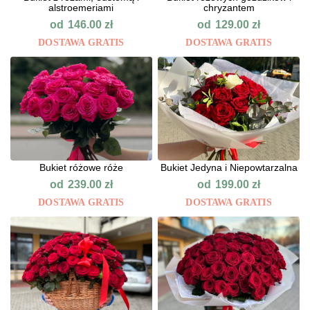
alstroemeriami
chryzantem
od
od
146.00
zł
129.00
zł
DOSTAWA GRATIS
DOSTAWA GRATIS
Bukiet różowe róże
Bukiet Jedyna i Niepowtarzalna
od
od
239.00
zł
199.00
zł
DOSTAWA GRATIS
DOSTAWA GRATIS