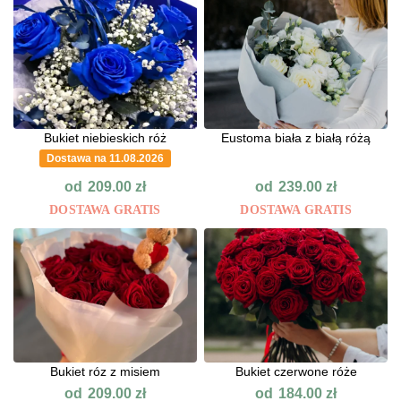
Bukiet niebieskich róż
Eustoma biała z białą różą
Dostawa na 11.08.2026
od
od
209.00
zł
239.00
zł
DOSTAWA GRATIS
DOSTAWA GRATIS
Bukiet róz z misiem
Bukiet czerwone róże
od
od
209.00
zł
184.00
zł