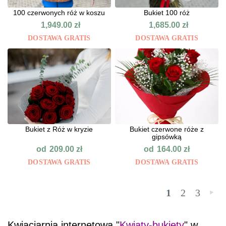
100 czerwonych róż w koszu
Bukiet 100 róż
1,949.00
zł
1,685.00
zł
DOSTAWA GRATIS
DOSTAWA GRATIS
Bukiet z Róż w kryzie
Bukiet czerwone róże z
gipsówką
od
od
209.00
zł
164.00
zł
DOSTAWA GRATIS
DOSTAWA GRATIS
1
2
3
»
Kwiaciarnia internetowa "
Kwiaty-bukiety
" w