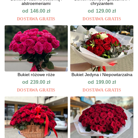
alstroemeriami
chryzantem
od
od
146.00
zł
129.00
zł
DOSTAWA GRATIS
DOSTAWA GRATIS
Bukiet różowe róże
Bukiet Jedyna i Niepowtarzalna
od
od
239.00
zł
199.00
zł
DOSTAWA GRATIS
DOSTAWA GRATIS