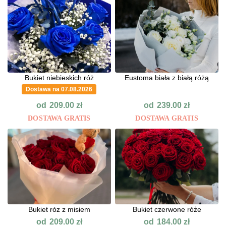
Bukiet niebieskich róż
Eustoma biała z białą różą
Dostawa na 07.08.2026
od
od
209.00
zł
239.00
zł
DOSTAWA GRATIS
DOSTAWA GRATIS
Bukiet róz z misiem
Bukiet czerwone róże
od
od
209.00
zł
184.00
zł