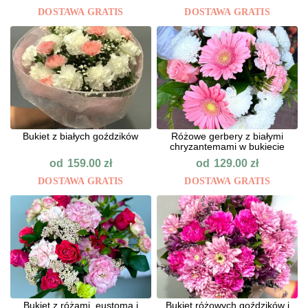
DOSTAWA GRATIS
DOSTAWA GRATIS
Bukiet z białych goździków
Różowe gerbery z białymi
chryzantemami w bukiecie
od
od
159.00
zł
129.00
zł
DOSTAWA GRATIS
DOSTAWA GRATIS
Bukiet z różami, eustomą i
Bukiet różowych goździków i