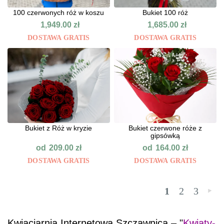
100 czerwonych róż w koszu
Bukiet 100 róż
1,949.00
zł
1,685.00
zł
DOSTAWA GRATIS
DOSTAWA GRATIS
Bukiet z Róż w kryzie
Bukiet czerwone róże z
gipsówką
od
od
209.00
zł
164.00
zł
DOSTAWA GRATIS
DOSTAWA GRATIS
1
2
3
»
Kwiaciarnia Internetowa Szczawnica – "
Kwiaty-