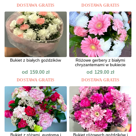
DOSTAWA GRATIS
DOSTAWA GRATIS
Bukiet z białych goździków
Różowe gerbery z białymi
chryzantemami w bukiecie
od
od
159.00
zł
129.00
zł
DOSTAWA GRATIS
DOSTAWA GRATIS
Bukiet z różami, eustomą i
Bukiet różowych goździków i