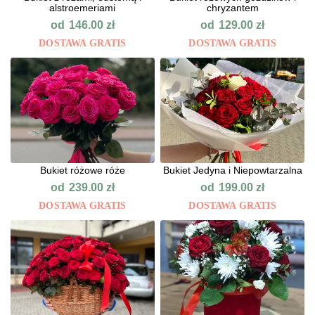
alstroemeriami
chryzantem
od
od
146.00
zł
129.00
zł
DOSTAWA GRATIS
DOSTAWA GRATIS
Bukiet różowe róże
Bukiet Jedyna i Niepowtarzalna
od
od
239.00
zł
199.00
zł
DOSTAWA GRATIS
DOSTAWA GRATIS