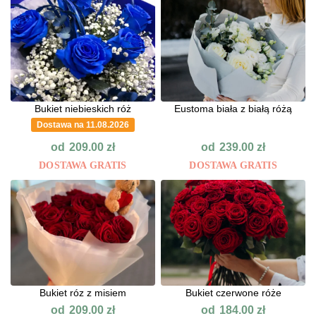
Bukiet niebieskich róż
Eustoma biała z białą różą
Dostawa na 11.08.2026
od
od
209.00
zł
239.00
zł
DOSTAWA GRATIS
DOSTAWA GRATIS
Bukiet róz z misiem
Bukiet czerwone róże
od
od
209.00
zł
184.00
zł