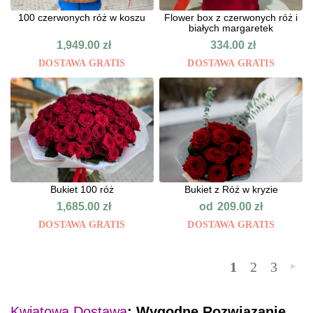
100 czerwonych róż w koszu
Flower box z czerwonych róż i
białych margaretek
1,949.00
zł
334.00
zł
DOSTAWA GRATIS
DOSTAWA GRATIS
Bukiet 100 róż
Bukiet z Róż w kryzie
od
1,685.00
zł
209.00
zł
DOSTAWA GRATIS
DOSTAWA GRATIS
1
2
3
»
Kwiatowa Dostawa
: Wygodne Rozwiązanie