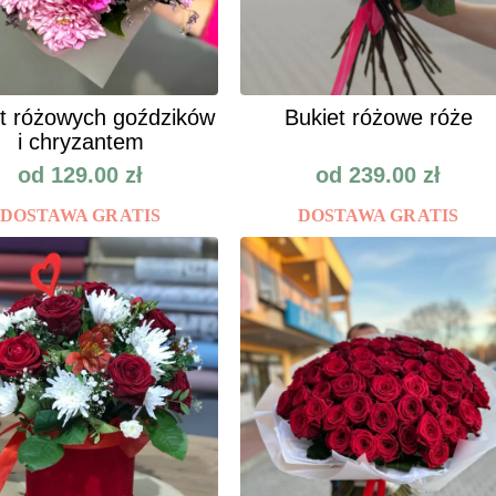
t różowych goździków
Bukiet różowe róże
i chryzantem
od
129.00
zł
od
239.00
zł
DOSTAWA GRATIS
DOSTAWA GRATIS