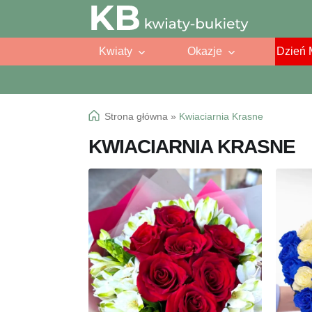
Przejdź
Przejdź
do
do
Kwiaty
Okazje
Dzień 
nawigacji
treści
Strona główna
»
Kwiaciarnia Krasne
KWIACIARNIA KRASNE