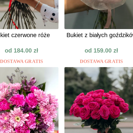
kiet czerwone róże
Bukiet z białych goździk
od
184.00
zł
od
159.00
zł
DOSTAWA GRATIS
DOSTAWA GRATIS