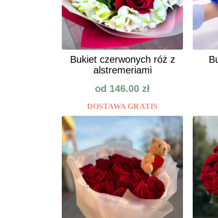
Bukiet czerwonych róż z
Bu
alstremeriami
od
146.00
zł
DOSTAWA GRATIS