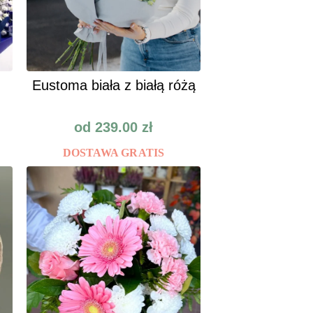
Eustoma biała z białą różą
od
239.00
zł
DOSTAWA GRATIS