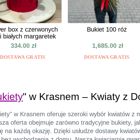
er box z czerwonych
Bukiet 100 róż
 i białych margaretek
334.00
zł
1,685.00
zł
DOSTAWA GRATIS
DOSTAWA GRATIS
kiety
" w Krasnem – Kwiaty z 
iety" w Krasnem oferuje szeroki wybór kwiatów z m
sza oferta obejmuje zarówno tradycyjne bukiety, ja
ię na każdą okazję. Dzięki usłudze dostawy kwiató
i bez wychodzenia z domu. Nasza kwiaciarnia gwa