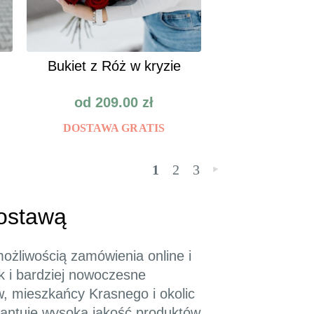
Bukiet z Róż w kryzie
od
209.00
zł
DOSTAWA GRATIS
1
2
3
»
Dostawą
ożliwością zamówienia online i
k i bardziej nowoczesne
w, mieszkańcy Krasnego i okolic
rantuje wysoką jakość produktów