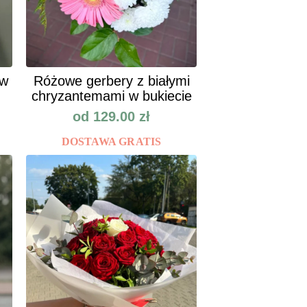
ów
Różowe gerbery z białymi
chryzantemami w bukiecie
od
129.00
zł
DOSTAWA GRATIS