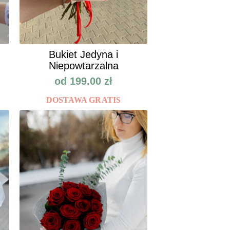
Bukiet Jedyna i
Niepowtarzalna
od
199.00
zł
DOSTAWA GRATIS