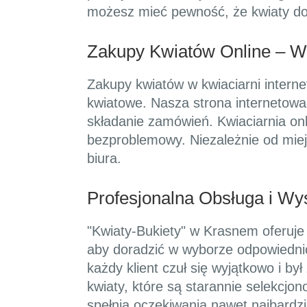
możesz mieć pewność, że kwiaty do
Zakupy Kwiatów Online – W
Zakupy kwiatów w kwiaciarni intern
kwiatowe. Nasza strona internetowa j
składanie zamówień. Kwiaciarnia onl
bezproblemowy. Niezależnie od mie
biura.
Profesjonalna Obsługa i W
"Kwiaty-Bukiety" w Krasnem oferuje
aby doradzić w wyborze odpowiednic
każdy klient czuł się wyjątkowo i b
kwiaty, które są starannie selekcj
spełnią oczekiwania nawet najbardz