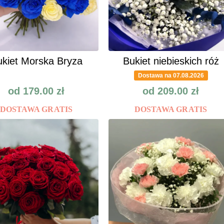
kiet Morska Bryza
Bukiet niebieskich róż
Dostawa na 07.08.2026
od
179.00
zł
od
209.00
zł
DOSTAWA GRATIS
DOSTAWA GRATIS