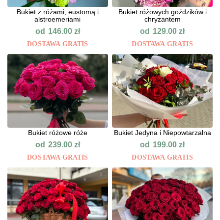
Bukiet z różami, eustomą i
Bukiet różowych goździków i
alstroemeriami
chryzantem
od
od
146.00
zł
129.00
zł
DOSTAWA GRATIS
DOSTAWA GRATIS
Bukiet różowe róże
Bukiet Jedyna i Niepowtarzalna
od
od
239.00
zł
199.00
zł
DOSTAWA GRATIS
DOSTAWA GRATIS