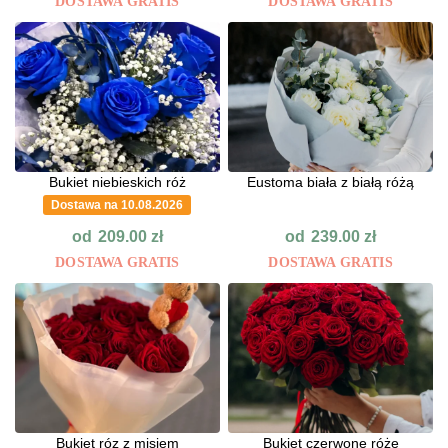
DOSTAWA GRATIS
DOSTAWA GRATIS
Bukiet niebieskich róż
Eustoma biała z białą różą
Dostawa na 10.08.2026
od
od
209.00
zł
239.00
zł
DOSTAWA GRATIS
DOSTAWA GRATIS
Bukiet róz z misiem
Bukiet czerwone róże