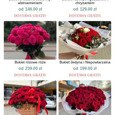
alstroemeriami
chryzantem
od
od
146.00
zł
129.00
zł
DOSTAWA GRATIS
DOSTAWA GRATIS
Bukiet różowe róże
Bukiet Jedyna i Niepowtarzalna
od
od
239.00
zł
199.00
zł
DOSTAWA GRATIS
DOSTAWA GRATIS