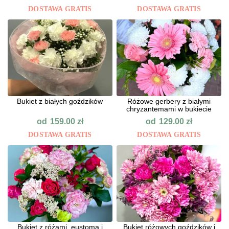
DOSTAWA GRATIS
DOSTAWA GRATIS
Bukiet z białych goździków
Różowe gerbery z białymi
chryzantemami w bukiecie
od
od
159.00
zł
129.00
zł
DOSTAWA GRATIS
DOSTAWA GRATIS
Bukiet z różami, eustomą i
Bukiet różowych goździków i