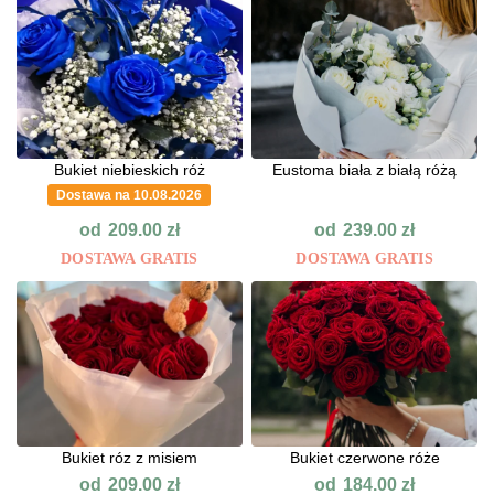
Bukiet niebieskich róż
Eustoma biała z białą różą
Dostawa na 10.08.2026
od
od
209.00
zł
239.00
zł
DOSTAWA GRATIS
DOSTAWA GRATIS
Bukiet róz z misiem
Bukiet czerwone róże
od
od
209.00
zł
184.00
zł