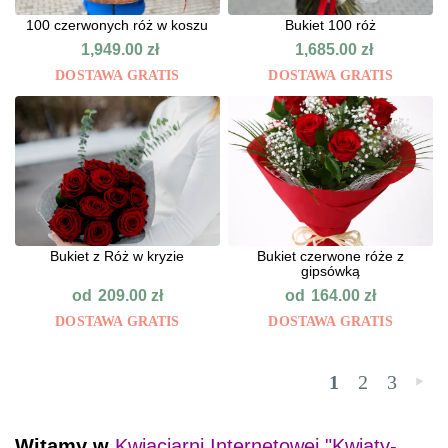
100 czerwonych róż w koszu
Bukiet 100 róż
1,949.00
zł
1,685.00
zł
DOSTAWA GRATIS
DOSTAWA GRATIS
Bukiet z Róż w kryzie
Bukiet czerwone róże z
gipsówką
od
od
209.00
zł
164.00
zł
DOSTAWA GRATIS
DOSTAWA GRATIS
1
2
3
»
Witamy w
Kwiaciarni Internetowej "Kwiaty-