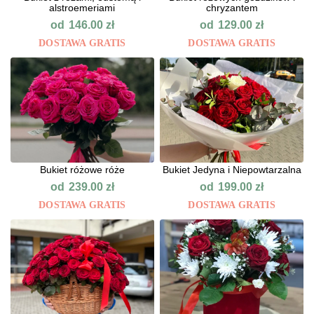
alstroemeriami
chryzantem
od
od
146.00
zł
129.00
zł
DOSTAWA GRATIS
DOSTAWA GRATIS
Bukiet różowe róże
Bukiet Jedyna i Niepowtarzalna
od
od
239.00
zł
199.00
zł
DOSTAWA GRATIS
DOSTAWA GRATIS