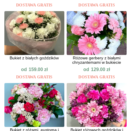
DOSTAWA GRATIS
DOSTAWA GRATIS
Bukiet z białych goździków
Różowe gerbery z białymi
chryzantemami w bukiecie
od
od
159.00
zł
129.00
zł
DOSTAWA GRATIS
DOSTAWA GRATIS
Bukiet z różami, eustomą i
Bukiet różowych goździków i