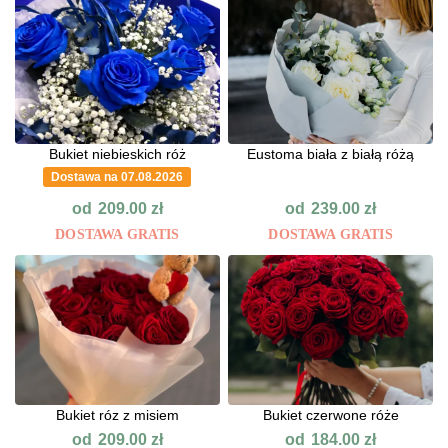
Bukiet niebieskich róż
Eustoma biała z białą różą
Dostawa na 07.08.2026
od
od
209.00
zł
239.00
zł
DOSTAWA GRATIS
DOSTAWA GRATIS
Bukiet róz z misiem
Bukiet czerwone róże
od
od
209.00
zł
184.00
zł