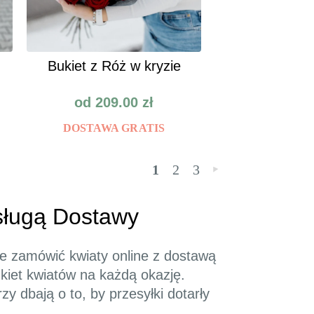
Bukiet z Róż w kryzie
od
209.00
zł
DOSTAWA GRATIS
1
2
3
»
Usługą Dostawy
nie zamówić kwiaty online z dostawą
kiet kwiatów na każdą okazję.
y dbają o to, by przesyłki dotarły