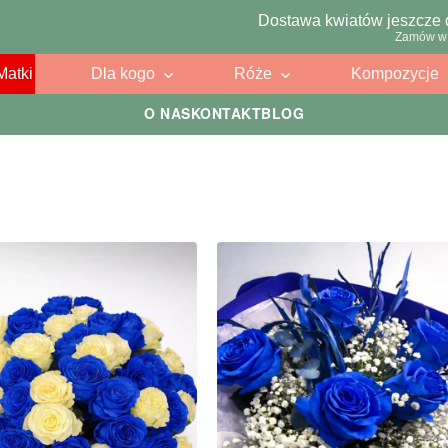
Dostawa kwiatów jeszcze 
Zamów w 
Matki
Dla kogo
Róże
Kompozycje
O NAS
KONTAKT
BLOG