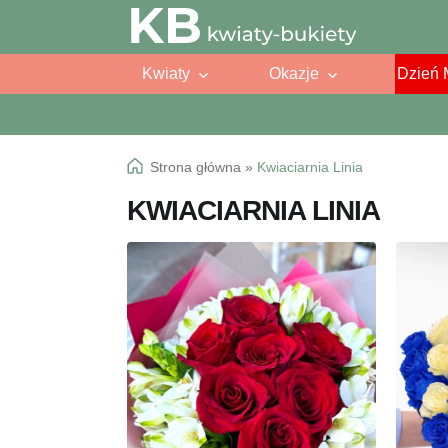
Przejdź
Przejdź
do
do
Kwiaty
Okazje
Dzień 
nawigacji
treści
Strona główna
»
Kwiaciarnia Linia
KWIACIARNIA LINIA