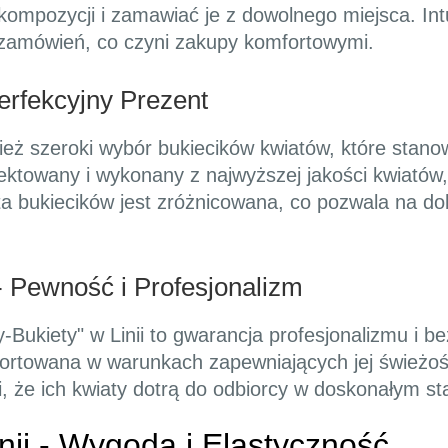
ompozycji i zamawiać je z dowolnego miejsca. Int
 zamówień, co czyni zakupy komfortowymi.
Perfekcyjny Prezent
wnież szeroki wybór bukiecików kwiatów, które stano
jektowany i wykonany z najwyższej jakości kwiatów
ta bukiecików jest zróżnicowana, co pozwala na d
- Pewność i Profesjonalizm
y-Bukiety" w Linii to gwarancja profesjonalizmu i b
ortowana w warunkach zapewniających jej świeżoś
i, że ich kwiaty dotrą do odbiorcy w doskonałym st
nii - Wygoda i Elastyczność