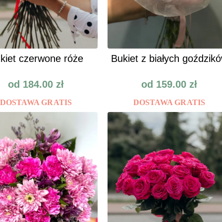
kiet czerwone róże
Bukiet z białych goździk
od
184.00
zł
od
159.00
zł
DOSTAWA GRATIS
DOSTAWA GRATIS