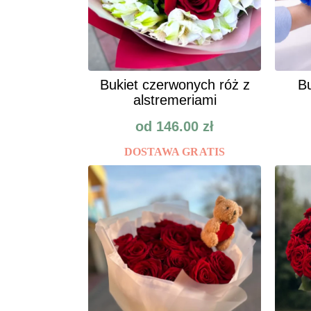
Bukiet czerwonych róż z
Bu
alstremeriami
od
146.00
zł
DOSTAWA GRATIS