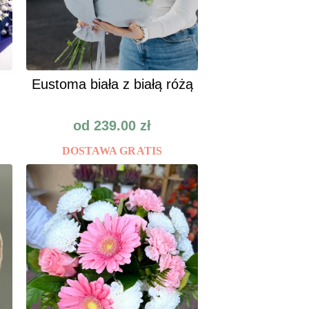
Eustoma biała z białą różą
od
239.00
zł
DOSTAWA GRATIS