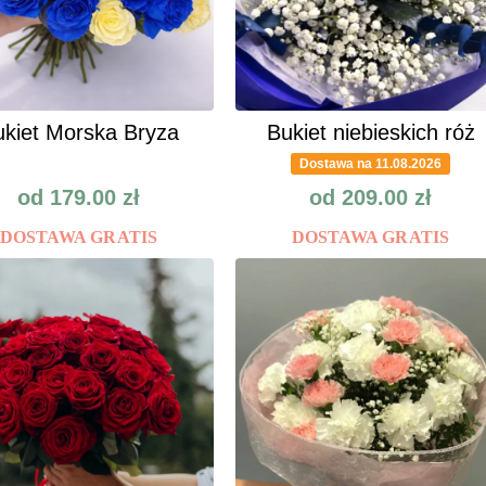
kiet Morska Bryza
Bukiet niebieskich róż
Dostawa na 11.08.2026
od
179.00
zł
od
209.00
zł
DOSTAWA GRATIS
DOSTAWA GRATIS