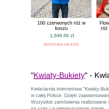
100 czerwonych róż w
Flow
koszu
róż
1,949.00
zł
DOSTAWA GRATIS
"
Kwiaty-Bukiety
" - Kw
Kwiaciarnia internetowa "Kwiaty-Buk
w całej Polsce. Dzięki zaawansowane
Wszystkie zamówienia realizowane są
na czas i w nienaruszonym stanie.