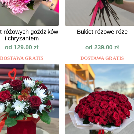
t różowych goździków
Bukiet różowe róże
i chryzantem
od
129.00
zł
od
239.00
zł
DOSTAWA GRATIS
DOSTAWA GRATIS