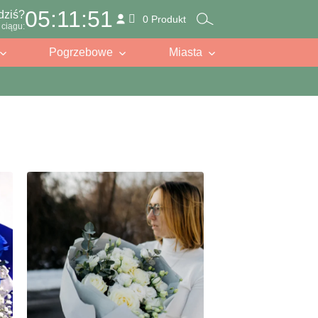
05:11:49
dziś?
0 Produkt
ciągu:
Pogrzebowe
Miasta