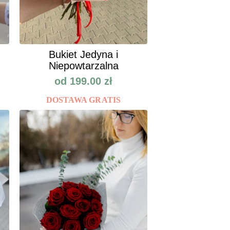
Bukiet Jedyna i
Niepowtarzalna
od
199.00
zł
DOSTAWA GRATIS