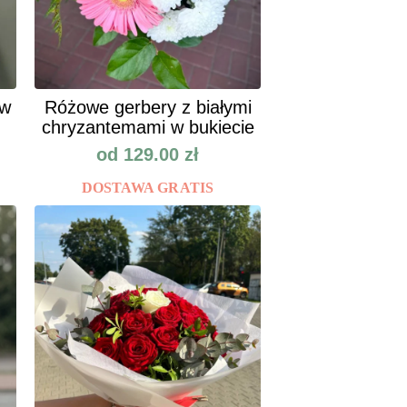
ów
Różowe gerbery z białymi
chryzantemami w bukiecie
od
129.00
zł
DOSTAWA GRATIS