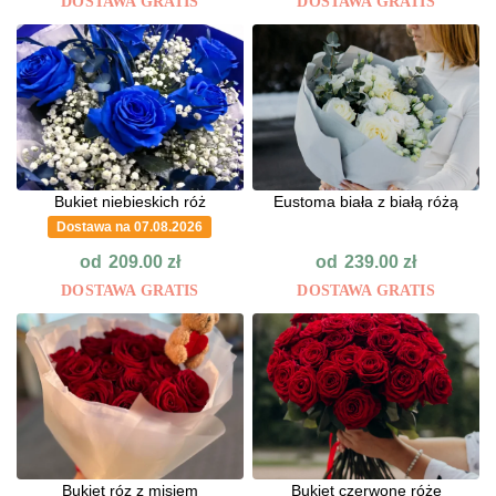
DOSTAWA GRATIS
DOSTAWA GRATIS
Bukiet niebieskich róż
Eustoma biała z białą różą
Dostawa na 07.08.2026
od
od
209.00
zł
239.00
zł
DOSTAWA GRATIS
DOSTAWA GRATIS
Bukiet róz z misiem
Bukiet czerwone róże