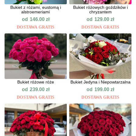
Bukiet z różami, eustomą i
Bukiet różowych goździków i
alstroemeriami
chryzantem
od
od
146.00
zł
129.00
zł
DOSTAWA GRATIS
DOSTAWA GRATIS
Bukiet różowe róże
Bukiet Jedyna i Niepowtarzalna
od
od
239.00
zł
199.00
zł
DOSTAWA GRATIS
DOSTAWA GRATIS