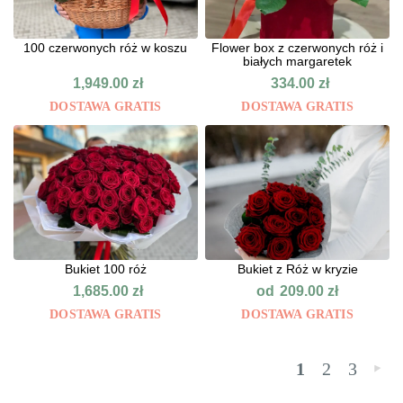
100 czerwonych róż w koszu
Flower box z czerwonych róż i
białych margaretek
1,949.00
zł
334.00
zł
DOSTAWA GRATIS
DOSTAWA GRATIS
Bukiet 100 róż
Bukiet z Róż w kryzie
od
1,685.00
zł
209.00
zł
DOSTAWA GRATIS
DOSTAWA GRATIS
1
2
3
»