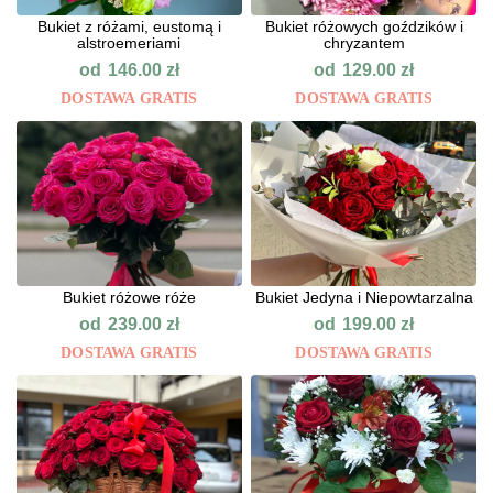
Bukiet z różami, eustomą i
Bukiet różowych goździków i
alstroemeriami
chryzantem
od
od
146.00
zł
129.00
zł
DOSTAWA GRATIS
DOSTAWA GRATIS
Bukiet różowe róże
Bukiet Jedyna i Niepowtarzalna
od
od
239.00
zł
199.00
zł
DOSTAWA GRATIS
DOSTAWA GRATIS