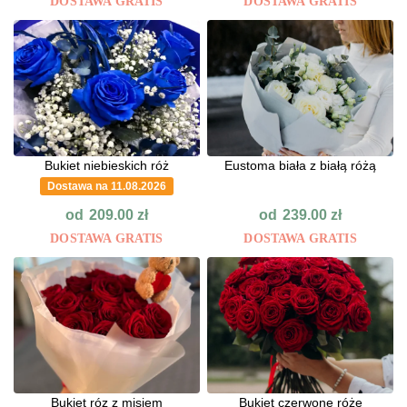
DOSTAWA GRATIS
DOSTAWA GRATIS
Bukiet niebieskich róż
Eustoma biała z białą różą
Dostawa na 11.08.2026
od
od
209.00
zł
239.00
zł
DOSTAWA GRATIS
DOSTAWA GRATIS
Bukiet róz z misiem
Bukiet czerwone róże