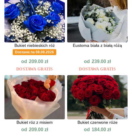
Bukiet niebieskich róż
Eustoma biała z białą różą
Dostawa na 08.08.2026
od
od
209.00
zł
239.00
zł
DOSTAWA GRATIS
DOSTAWA GRATIS
Bukiet róz z misiem
Bukiet czerwone róże
od
od
209.00
zł
184.00
zł