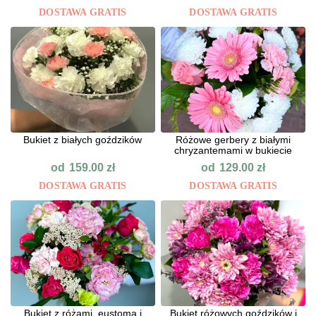
DOSTAWA GRATIS
DOSTAWA GRATIS
Bukiet z białych goździków
Różowe gerbery z białymi
chryzantemami w bukiecie
od
od
159.00
zł
129.00
zł
DOSTAWA GRATIS
DOSTAWA GRATIS
Bukiet z różami, eustomą i
Bukiet różowych goździków i