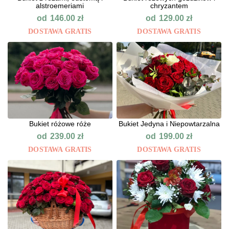
alstroemeriami
chryzantem
od
od
146.00
zł
129.00
zł
DOSTAWA GRATIS
DOSTAWA GRATIS
Bukiet różowe róże
Bukiet Jedyna i Niepowtarzalna
od
od
239.00
zł
199.00
zł
DOSTAWA GRATIS
DOSTAWA GRATIS