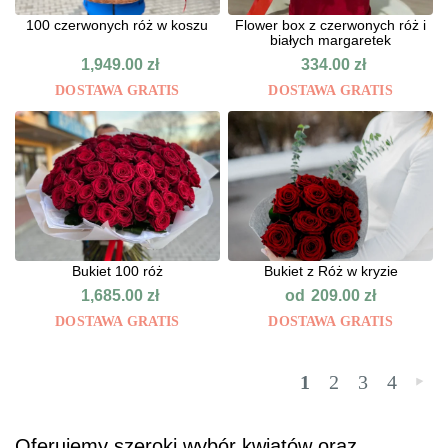
100 czerwonych róż w koszu
Flower box z czerwonych róż i
białych margaretek
1,949.00
zł
334.00
zł
DOSTAWA GRATIS
DOSTAWA GRATIS
Bukiet 100 róż
Bukiet z Róż w kryzie
od
1,685.00
zł
209.00
zł
DOSTAWA GRATIS
DOSTAWA GRATIS
1
2
3
4
»
Oferujemy szeroki wybór kwiatów oraz