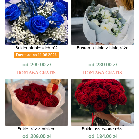
Bukiet niebieskich róż
Eustoma biała z białą różą
Dostawa na 11.08.2026
od
od
209.00
zł
239.00
zł
DOSTAWA GRATIS
DOSTAWA GRATIS
Bukiet róz z misiem
Bukiet czerwone róże
od
od
209.00
zł
184.00
zł