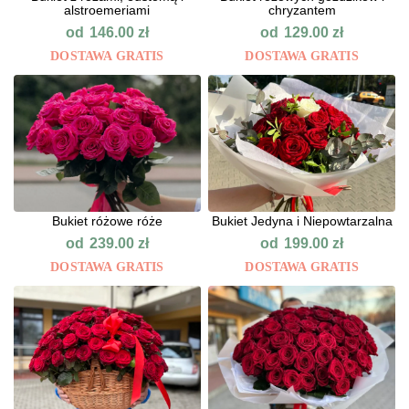
alstroemeriami
chryzantem
od
od
146.00
zł
129.00
zł
DOSTAWA GRATIS
DOSTAWA GRATIS
Bukiet różowe róże
Bukiet Jedyna i Niepowtarzalna
od
od
239.00
zł
199.00
zł
DOSTAWA GRATIS
DOSTAWA GRATIS