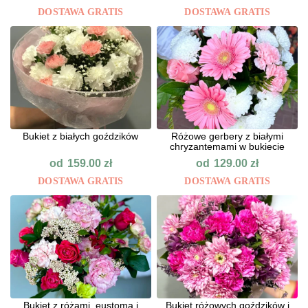
DOSTAWA GRATIS
DOSTAWA GRATIS
Bukiet z białych goździków
Różowe gerbery z białymi
chryzantemami w bukiecie
od
od
159.00
zł
129.00
zł
DOSTAWA GRATIS
DOSTAWA GRATIS
Bukiet z różami, eustomą i
Bukiet różowych goździków i