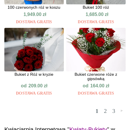
100 czerwonych róż w koszu
Bukiet 100 róż
1,949.00
zł
1,685.00
zł
DOSTAWA GRATIS
DOSTAWA GRATIS
Bukiet z Róż w kryzie
Bukiet czerwone róże z
gipsówką
od
od
209.00
zł
164.00
zł
DOSTAWA GRATIS
DOSTAWA GRATIS
1
2
3
»
Kwiaciarnia Internetowa "
Kwiaty-Bukiety
" w