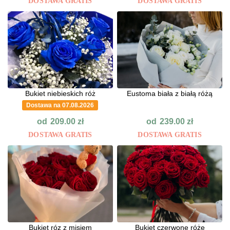
DOSTAWA GRATIS
DOSTAWA GRATIS
Bukiet niebieskich róż
Eustoma biała z białą różą
Dostawa na 07.08.2026
od
od
209.00
zł
239.00
zł
DOSTAWA GRATIS
DOSTAWA GRATIS
Bukiet róz z misiem
Bukiet czerwone róże