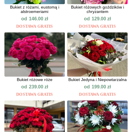
Bukiet z różami, eustomą i
Bukiet różowych goździków i
alstroemeriami
chryzantem
od
od
146.00
zł
129.00
zł
DOSTAWA GRATIS
DOSTAWA GRATIS
Bukiet różowe róże
Bukiet Jedyna i Niepowtarzalna
od
od
239.00
zł
199.00
zł
DOSTAWA GRATIS
DOSTAWA GRATIS