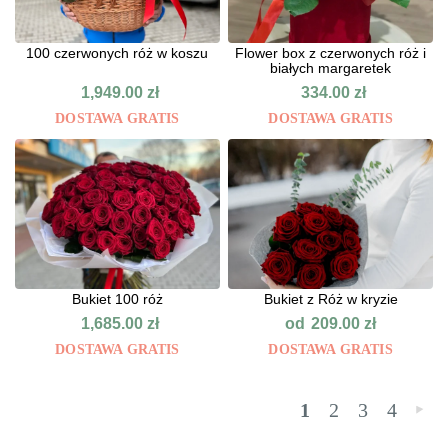
100 czerwonych róż w koszu
Flower box z czerwonych róż i
białych margaretek
1,949.00
zł
334.00
zł
DOSTAWA GRATIS
DOSTAWA GRATIS
Bukiet 100 róż
Bukiet z Róż w kryzie
od
1,685.00
zł
209.00
zł
DOSTAWA GRATIS
DOSTAWA GRATIS
1
2
3
4
»