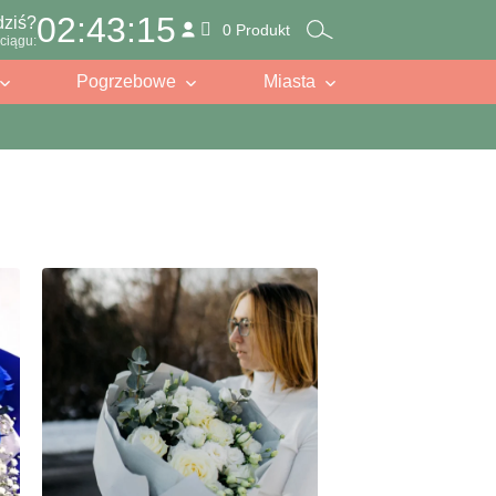
02:43:13
dziś?
0 Produkt
ciągu:
Pogrzebowe
Miasta