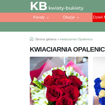
Przejdź
Przejdź
do
do
Kwiaty
Okazje
Dzień 
nawigacji
treści
Strona główna
»
kwiaciarnia Opalenica
KWIACIARNIA OPALENI