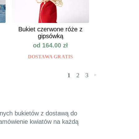
Bukiet czerwone róże z
gipsówką
od
164.00
zł
DOSTAWA GRATIS
1
2
3
»
knych bukietów z dostawą do
 zamówienie kwiatów na każdą