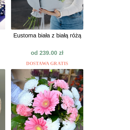
Eustoma biała z białą różą
od
239.00
zł
DOSTAWA GRATIS