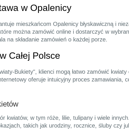
tawa w Opalenicy
rantuje mieszkańcom Opalenicy błyskawiczną i ni
które można zamówić online i dostarczyć w wybran
la na składanie zamówień o każdej porze.
w Całej Polsce
iaty-Bukiety", klienci mogą łatwo zamówić kwiaty 
nternetowy oferuje intuicyjny proces zamawiania, 
kietów
r kwiatów, w tym róże, lilie, tulipany i wiele innyc
jach, takich jak urodziny, rocznice, śluby czy ju