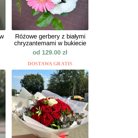
ów
Różowe gerbery z białymi
chryzantemami w bukiecie
od
129.00
zł
DOSTAWA GRATIS