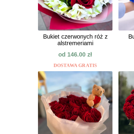
Bukiet czerwonych róż z
Bu
alstremeriami
od
146.00
zł
DOSTAWA GRATIS