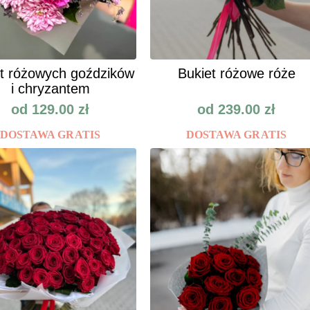
t różowych goździków
Bukiet różowe róże
i chryzantem
od
129.00
zł
od
239.00
zł
DOSTAWA GRATIS
DOSTAWA GRATIS