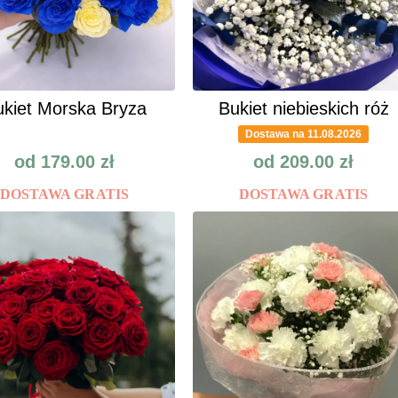
kiet Morska Bryza
Bukiet niebieskich róż
Dostawa na 11.08.2026
od
179.00
zł
od
209.00
zł
DOSTAWA GRATIS
DOSTAWA GRATIS