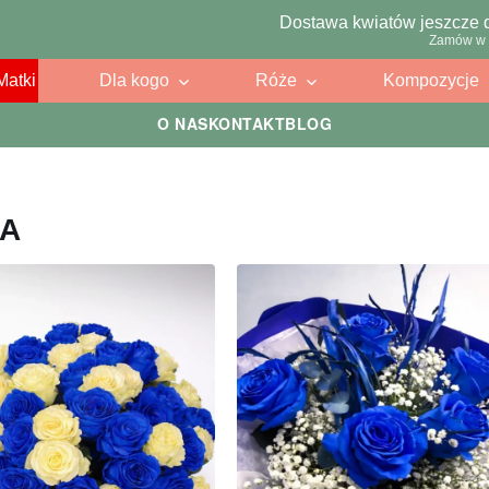
Dostawa kwiatów jeszcze 
Zamów w 
Matki
Dla kogo
Róże
Kompozycje
O NAS
KONTAKT
BLOG
CA