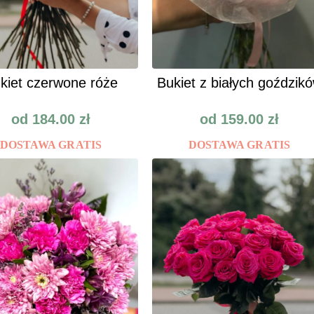
kiet czerwone róże
Bukiet z białych goździk
od
184.00
zł
od
159.00
zł
DOSTAWA GRATIS
DOSTAWA GRATIS