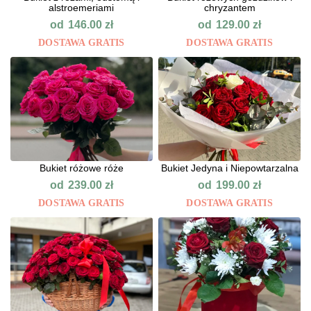
alstroemeriami
chryzantem
od
od
146.00
zł
129.00
zł
DOSTAWA GRATIS
DOSTAWA GRATIS
Bukiet różowe róże
Bukiet Jedyna i Niepowtarzalna
od
od
239.00
zł
199.00
zł
DOSTAWA GRATIS
DOSTAWA GRATIS