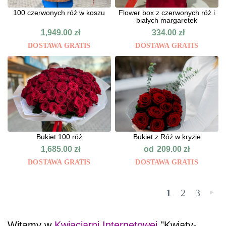
100 czerwonych róż w koszu
Flower box z czerwonych róż i
białych margaretek
1,949.00
zł
334.00
zł
DOSTAWA GRATIS
DOSTAWA GRATIS
Bukiet 100 róż
Bukiet z Róż w kryzie
od
1,685.00
zł
209.00
zł
DOSTAWA GRATIS
DOSTAWA GRATIS
1
2
3
»
Witamy w
Kwiaciarni Internetowej
"Kwiaty-