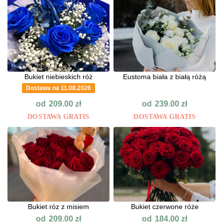
Bukiet niebieskich róż
Eustoma biała z białą różą
Dostawa na 11.08.2026
od
od
209.00
zł
239.00
zł
DOSTAWA GRATIS
DOSTAWA GRATIS
Bukiet róz z misiem
Bukiet czerwone róże
od
od
209.00
zł
184.00
zł