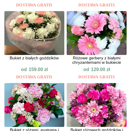
DOSTAWA GRATIS
DOSTAWA GRATIS
Bukiet z białych goździków
Różowe gerbery z białymi
chryzantemami w bukiecie
od
od
159.00
zł
129.00
zł
DOSTAWA GRATIS
DOSTAWA GRATIS
Bukiet z różami, eustomą i
Bukiet różowych goździków i