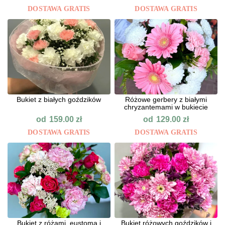
DOSTAWA GRATIS
DOSTAWA GRATIS
Bukiet z białych goździków
Różowe gerbery z białymi
chryzantemami w bukiecie
od
od
159.00
zł
129.00
zł
DOSTAWA GRATIS
DOSTAWA GRATIS
Bukiet z różami, eustomą i
Bukiet różowych goździków i