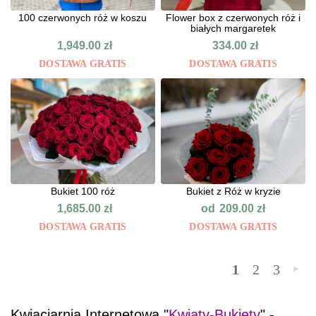
100 czerwonych róż w koszu
Flower box z czerwonych róż i
białych margaretek
1,949.00
zł
334.00
zł
DOSTAWA GRATIS
DOSTAWA GRATIS
Bukiet 100 róż
Bukiet z Róż w kryzie
od
1,685.00
zł
209.00
zł
DOSTAWA GRATIS
DOSTAWA GRATIS
1
2
3
»
Kwiaciarnia Internetowa "
Kwiaty-Bukiety
" -