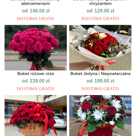
alstroemeriami
chryzantem
od
od
146.00
zł
129.00
zł
DOSTAWA GRATIS
DOSTAWA GRATIS
Bukiet różowe róże
Bukiet Jedyna i Niepowtarzalna
od
od
239.00
zł
199.00
zł
DOSTAWA GRATIS
DOSTAWA GRATIS