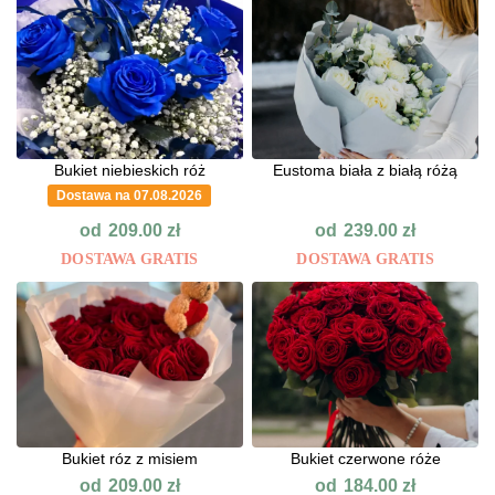
Bukiet niebieskich róż
Eustoma biała z białą różą
Dostawa na 07.08.2026
od
od
209.00
zł
239.00
zł
DOSTAWA GRATIS
DOSTAWA GRATIS
Bukiet róz z misiem
Bukiet czerwone róże
od
od
209.00
zł
184.00
zł