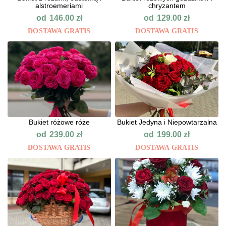
alstroemeriami
chryzantem
od
od
146.00
zł
129.00
zł
DOSTAWA GRATIS
DOSTAWA GRATIS
Bukiet różowe róże
Bukiet Jedyna i Niepowtarzalna
od
od
239.00
zł
199.00
zł
DOSTAWA GRATIS
DOSTAWA GRATIS