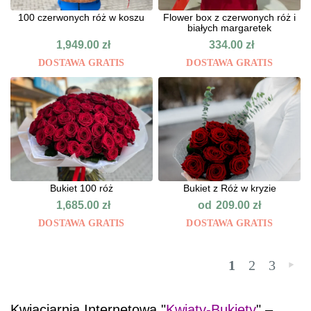
100 czerwonych róż w koszu
Flower box z czerwonych róż i
białych margaretek
1,949.00
zł
334.00
zł
DOSTAWA GRATIS
DOSTAWA GRATIS
Bukiet 100 róż
Bukiet z Róż w kryzie
od
1,685.00
zł
209.00
zł
DOSTAWA GRATIS
DOSTAWA GRATIS
1
2
3
»
Kwiaciarnia Internetowa "
Kwiaty-Bukiety
" –