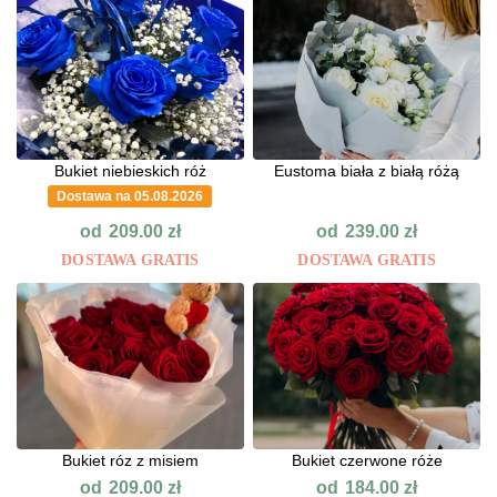
Bukiet niebieskich róż
Eustoma biała z białą różą
Dostawa na 05.08.2026
od
od
209.00
zł
239.00
zł
DOSTAWA GRATIS
DOSTAWA GRATIS
Bukiet róz z misiem
Bukiet czerwone róże
od
od
209.00
zł
184.00
zł