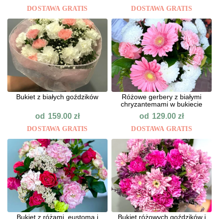
DOSTAWA GRATIS
DOSTAWA GRATIS
Bukiet z białych goździków
Różowe gerbery z białymi
chryzantemami w bukiecie
od
od
159.00
zł
129.00
zł
DOSTAWA GRATIS
DOSTAWA GRATIS
Bukiet z różami, eustomą i
Bukiet różowych goździków i