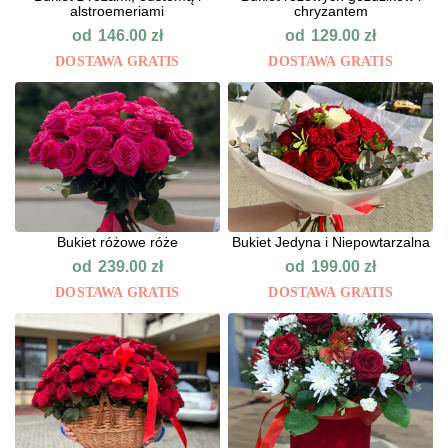
alstroemeriami
chryzantem
od
od
146.00
zł
129.00
zł
DOSTAWA GRATIS
DOSTAWA GRATIS
Bukiet różowe róże
Bukiet Jedyna i Niepowtarzalna
od
od
239.00
zł
199.00
zł
DOSTAWA GRATIS
DOSTAWA GRATIS