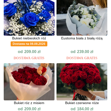
Bukiet niebieskich róż
Eustoma biała z białą różą
Dostawa na 08.08.2026
od
od
209.00
zł
239.00
zł
DOSTAWA GRATIS
DOSTAWA GRATIS
Bukiet róz z misiem
Bukiet czerwone róże
od
od
209.00
zł
184.00
zł