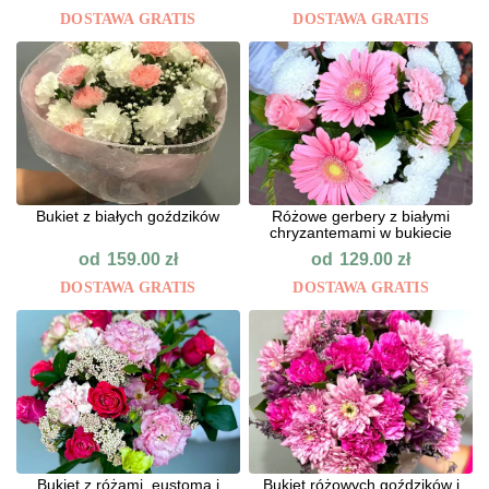
DOSTAWA GRATIS
DOSTAWA GRATIS
Bukiet z białych goździków
Różowe gerbery z białymi
chryzantemami w bukiecie
od
od
159.00
zł
129.00
zł
DOSTAWA GRATIS
DOSTAWA GRATIS
Bukiet z różami, eustomą i
Bukiet różowych goździków i