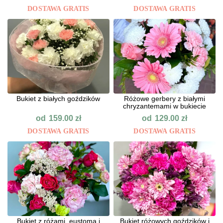
DOSTAWA GRATIS
DOSTAWA GRATIS
Bukiet z białych goździków
Różowe gerbery z białymi
chryzantemami w bukiecie
od
od
159.00
zł
129.00
zł
DOSTAWA GRATIS
DOSTAWA GRATIS
Bukiet z różami, eustomą i
Bukiet różowych goździków i