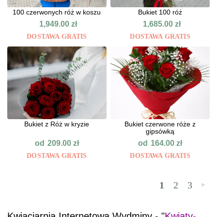
100 czerwonych róż w koszu
Bukiet 100 róż
1,949.00
zł
1,685.00
zł
DOSTAWA GRATIS
DOSTAWA GRATIS
Bukiet z Róż w kryzie
Bukiet czerwone róże z
gipsówką
od
od
209.00
zł
164.00
zł
DOSTAWA GRATIS
DOSTAWA GRATIS
1
2
3
»
Kwiaciarnia Internetowa Wydminy - "
Kwiaty-