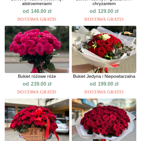
alstroemeriami
chryzantem
od
od
146.00
zł
129.00
zł
DOSTAWA GRATIS
DOSTAWA GRATIS
Bukiet różowe róże
Bukiet Jedyna i Niepowtarzalna
od
od
239.00
zł
199.00
zł
DOSTAWA GRATIS
DOSTAWA GRATIS