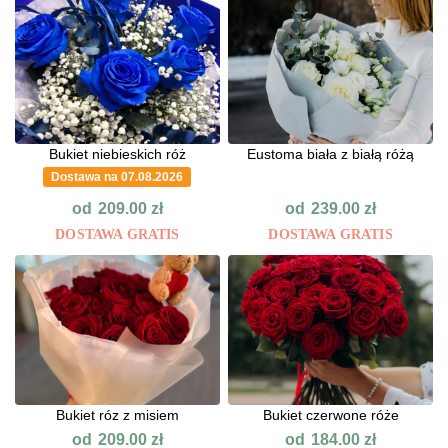
Bukiet niebieskich róż
Eustoma biała z białą różą
Dostawa na 07.08.2026
od
od
209.00
zł
239.00
zł
DOSTAWA GRATIS
DOSTAWA GRATIS
Bukiet róz z misiem
Bukiet czerwone róże
od
od
209.00
zł
184.00
zł