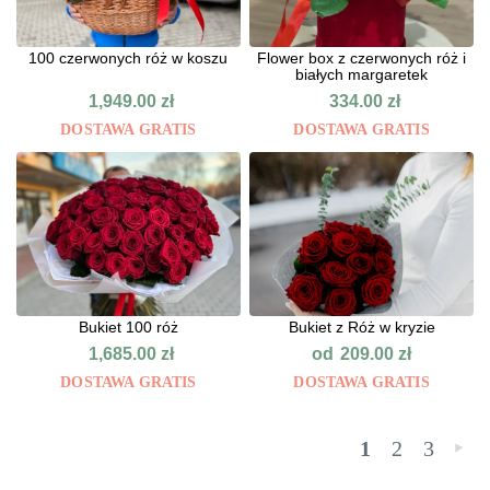
100 czerwonych róż w koszu
Flower box z czerwonych róż i
białych margaretek
1,949.00
zł
334.00
zł
DOSTAWA GRATIS
DOSTAWA GRATIS
Bukiet 100 róż
Bukiet z Róż w kryzie
od
1,685.00
zł
209.00
zł
DOSTAWA GRATIS
DOSTAWA GRATIS
1
2
3
»