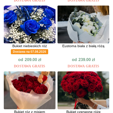
DOSTAWA GRATIS
DOSTAWA GRATIS
Bukiet niebieskich róż
Eustoma biała z białą różą
Dostawa na 07.08.2026
od
od
209.00
zł
239.00
zł
DOSTAWA GRATIS
DOSTAWA GRATIS
Bukiet róz z misiem
Bukiet czerwone róże