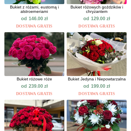
Bukiet z różami, eustomą i
Bukiet różowych goździków i
alstroemeriami
chryzantem
od
od
146.00
zł
129.00
zł
DOSTAWA GRATIS
DOSTAWA GRATIS
Bukiet różowe róże
Bukiet Jedyna i Niepowtarzalna
od
od
239.00
zł
199.00
zł
DOSTAWA GRATIS
DOSTAWA GRATIS