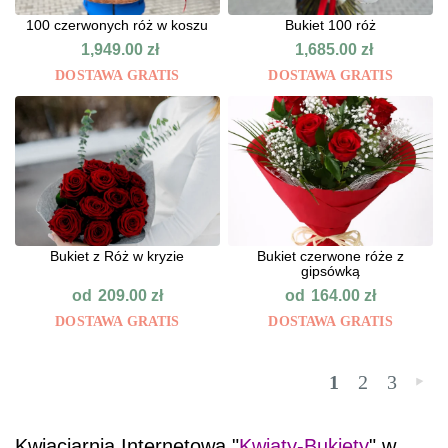
100 czerwonych róż w koszu
Bukiet 100 róż
1,949.00
zł
1,685.00
zł
DOSTAWA GRATIS
DOSTAWA GRATIS
Bukiet z Róż w kryzie
Bukiet czerwone róże z
gipsówką
od
od
209.00
zł
164.00
zł
DOSTAWA GRATIS
DOSTAWA GRATIS
1
2
3
»
Kwiaciarnia Internetowa "
Kwiaty-Bukiety
" w