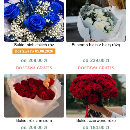
Bukiet niebieskich róż
Eustoma biała z białą różą
Dostawa na 05.08.2026
od
od
209.00
zł
239.00
zł
DOSTAWA GRATIS
DOSTAWA GRATIS
Bukiet róz z misiem
Bukiet czerwone róże
od
od
209.00
zł
184.00
zł