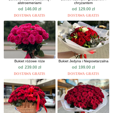
alstroemeriami
chryzantem
od
od
146.00
zł
129.00
zł
DOSTAWA GRATIS
DOSTAWA GRATIS
Bukiet różowe róże
Bukiet Jedyna i Niepowtarzalna
od
od
239.00
zł
199.00
zł
DOSTAWA GRATIS
DOSTAWA GRATIS