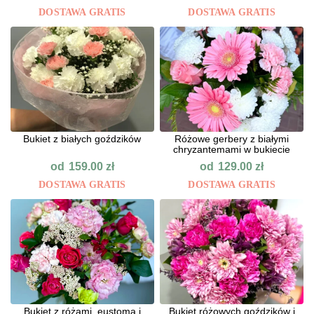
DOSTAWA GRATIS
DOSTAWA GRATIS
Bukiet z białych goździków
Różowe gerbery z białymi
chryzantemami w bukiecie
od
od
159.00
zł
129.00
zł
DOSTAWA GRATIS
DOSTAWA GRATIS
Bukiet z różami, eustomą i
Bukiet różowych goździków i