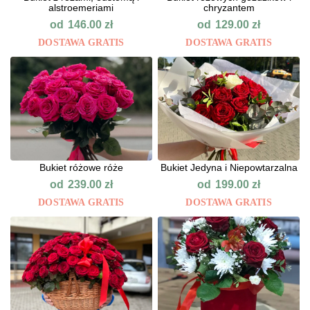
alstroemeriami
chryzantem
od
od
146.00
zł
129.00
zł
DOSTAWA GRATIS
DOSTAWA GRATIS
Bukiet różowe róże
Bukiet Jedyna i Niepowtarzalna
od
od
239.00
zł
199.00
zł
DOSTAWA GRATIS
DOSTAWA GRATIS