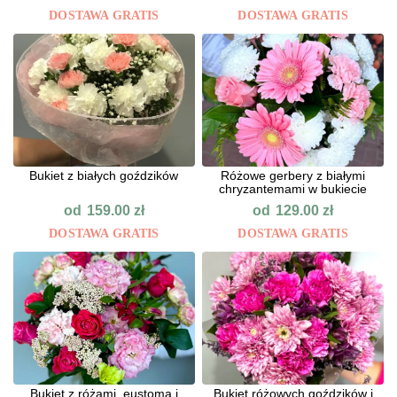
DOSTAWA GRATIS
DOSTAWA GRATIS
Bukiet z białych goździków
Różowe gerbery z białymi
chryzantemami w bukiecie
od
od
159.00
zł
129.00
zł
DOSTAWA GRATIS
DOSTAWA GRATIS
Bukiet z różami, eustomą i
Bukiet różowych goździków i