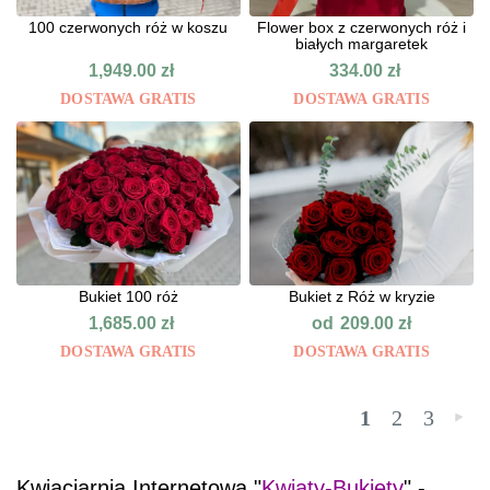
100 czerwonych róż w koszu
Flower box z czerwonych róż i
białych margaretek
1,949.00
zł
334.00
zł
DOSTAWA GRATIS
DOSTAWA GRATIS
Bukiet 100 róż
Bukiet z Róż w kryzie
od
1,685.00
zł
209.00
zł
DOSTAWA GRATIS
DOSTAWA GRATIS
1
2
3
»
Kwiaciarnia Internetowa "
Kwiaty-Bukiety
" -