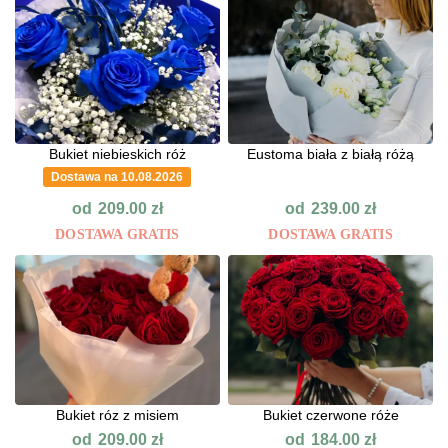
Bukiet niebieskich róż
Eustoma biała z białą różą
Dostawa na 10.08.2026
od
od
209.00
zł
239.00
zł
DOSTAWA GRATIS
DOSTAWA GRATIS
Bukiet róz z misiem
Bukiet czerwone róże
od
od
209.00
zł
184.00
zł