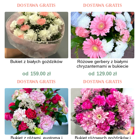
DOSTAWA GRATIS
DOSTAWA GRATIS
Bukiet z białych goździków
Różowe gerbery z białymi
chryzantemami w bukiecie
od
od
159.00
zł
129.00
zł
DOSTAWA GRATIS
DOSTAWA GRATIS
Bukiet z różami, eustomą i
Bukiet różowych goździków i