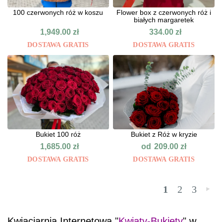
100 czerwonych róż w koszu
Flower box z czerwonych róż i
białych margaretek
1,949.00
zł
334.00
zł
DOSTAWA GRATIS
DOSTAWA GRATIS
Bukiet 100 róż
Bukiet z Róż w kryzie
od
1,685.00
zł
209.00
zł
DOSTAWA GRATIS
DOSTAWA GRATIS
1
2
3
»
Kwiaciarnia Internetowa "
Kwiaty-Bukiety
" w