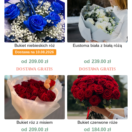
Bukiet niebieskich róż
Eustoma biała z białą różą
Dostawa na 10.08.2026
od
od
209.00
zł
239.00
zł
DOSTAWA GRATIS
DOSTAWA GRATIS
Bukiet róz z misiem
Bukiet czerwone róże
od
od
209.00
zł
184.00
zł