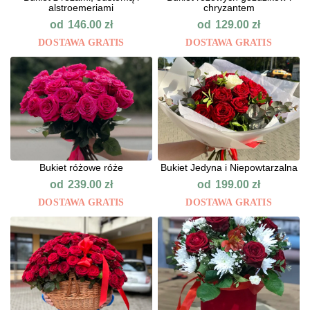
alstroemeriami
chryzantem
od
od
146.00
zł
129.00
zł
DOSTAWA GRATIS
DOSTAWA GRATIS
Bukiet różowe róże
Bukiet Jedyna i Niepowtarzalna
od
od
239.00
zł
199.00
zł
DOSTAWA GRATIS
DOSTAWA GRATIS