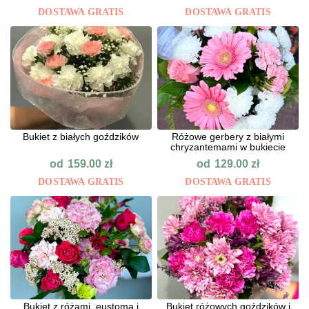
DOSTAWA GRATIS
DOSTAWA GRATIS
Bukiet z białych goździków
Różowe gerbery z białymi
chryzantemami w bukiecie
od
od
159.00
zł
129.00
zł
DOSTAWA GRATIS
DOSTAWA GRATIS
Bukiet z różami, eustomą i
Bukiet różowych goździków i