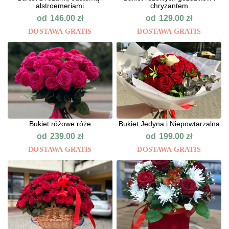
alstroemeriami
chryzantem
od
od
146.00
zł
129.00
zł
DOSTAWA GRATIS
DOSTAWA GRATIS
Bukiet różowe róże
Bukiet Jedyna i Niepowtarzalna
od
od
239.00
zł
199.00
zł
DOSTAWA GRATIS
DOSTAWA GRATIS