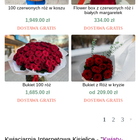
100 czerwonych róż w koszu
Flower box z czerwonych róż i
białych margaretek
1,949.00
zł
334.00
zł
DOSTAWA GRATIS
DOSTAWA GRATIS
Bukiet 100 róż
Bukiet z Róż w kryzie
od
1,685.00
zł
209.00
zł
DOSTAWA GRATIS
DOSTAWA GRATIS
1
2
3
»
Kwiaciarnia Internetowa Kisielice - "
Kwiaty-