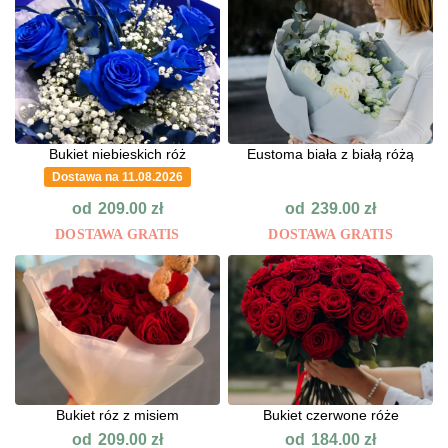
Bukiet niebieskich róż
Eustoma biała z białą różą
Dostawa na 11.08.2026
od
od
209.00
zł
239.00
zł
DOSTAWA GRATIS
DOSTAWA GRATIS
Bukiet róz z misiem
Bukiet czerwone róże
od
od
209.00
zł
184.00
zł